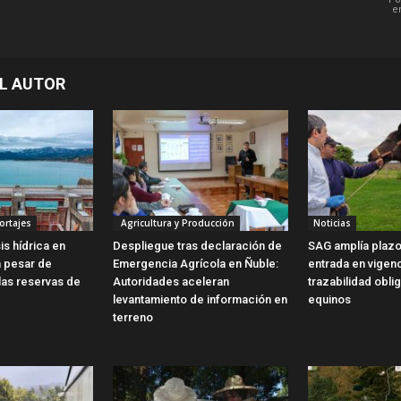
e
L AUTOR
ortajes
Agricultura y Producción
Noticias
is hídrica en
Despliegue tras declaración de
SAG amplía plazo
a pesar de
Emergencia Agrícola en Ñuble:
entrada en vigen
las reservas de
Autoridades aceleran
trazabilidad obli
levantamiento de información en
equinos
terreno