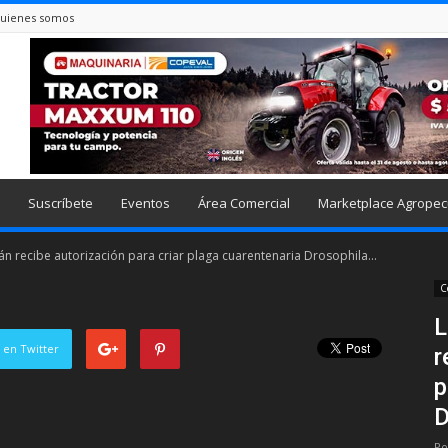
uienes somos
Suscríbete
Eventos
Área Comercial
Marketplace Agropec
án recibe autorización para criar plaga cuarentenaria Drosophila...
C
L
 en Twitter
r
p
D
Po