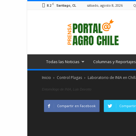
C
8.2
sábado, agosto 8, 2026
Q
Santiago, CL
Portal
Agro
Chile
Todas las Noticias
Columnas y Reportajes
Inicio
Control Plagas
Laboratorio de INIA en Chill
Entomólogo de INIA, Luis Devotto
Compartir en Facebook
Compartir