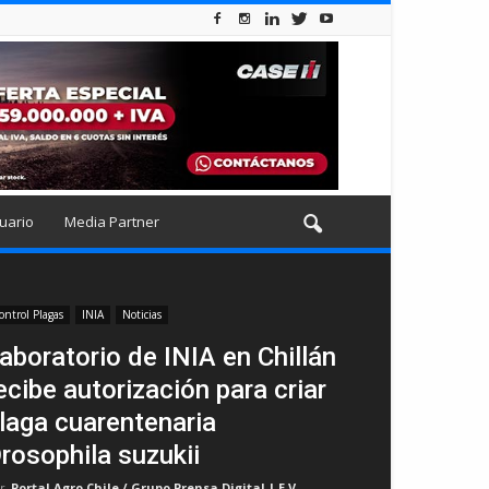
uario
Media Partner
ontrol Plagas
INIA
Noticias
aboratorio de INIA en Chillán
ecibe autorización para criar
laga cuarentenaria
rosophila suzukii
r
Portal Agro Chile / Grupo Prensa Digital | E.V
-