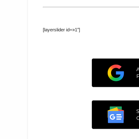
[layerslider id=»1″]