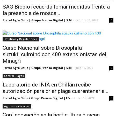
SAG Biobío recuerda tomar medidas frente a
la presencia de mosca...
Portal Agro Chile | Grupo Prensa Digital | S.M
-
octubre 19, 2022
0
Políticas y Regulaciones
Curso Nacional sobre Drosophila
suzukii culminó con 400 extensionistas del
Minagri
Portal Agro Chile | Grupo Prensa Digital | S.M
-
julio 16, 2021
0
Control Plagas
Laboratorio de INIA en Chillán recibe
autorización para criar plaga cuarentenaria...
Portal Agro Chile / Grupo Prensa Digital | E.V
-
enero 15, 2019
0
Agricultura Familiar
Con innovación en la horticultura buscan