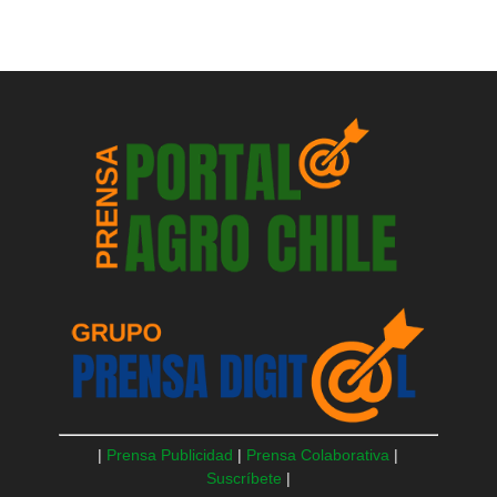
|
Prensa Publicidad
|
Prensa Colaborativa
|
Suscríbete
|