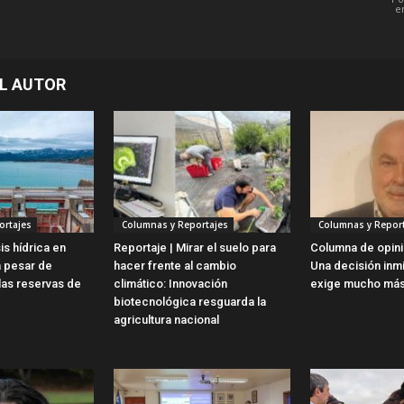
e
L AUTOR
ortajes
Columnas y Reportajes
Columnas y Report
is hídrica en
Reportaje | Mirar el suelo para
Columna de opini
a pesar de
hacer frente al cambio
Una decisión inm
las reservas de
climático: Innovación
exige mucho más
biotecnológica resguarda la
agricultura nacional