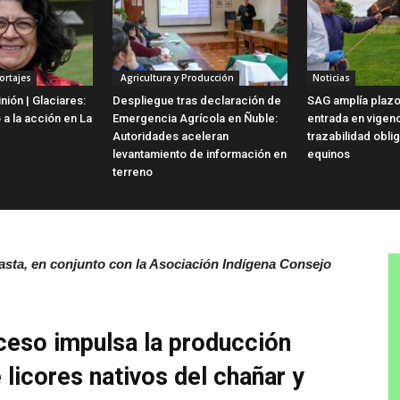
ortajes
Agricultura y Producción
Noticias
ión | Glaciares:
Despliegue tras declaración de
SAG amplía plazo
 a la acción en La
Emergencia Agrícola en Ñuble:
entrada en vigen
Autoridades aceleran
trazabilidad obli
levantamiento de información en
equinos
terreno
asta, en conjunto con l
a Asociación Indígena Consejo
ceso impulsa la producción
licores nativos del chañar y