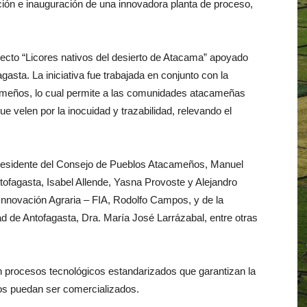
ión e inauguración de una innovadora planta de proceso,
yecto “Licores nativos del desierto de Atacama” apoyado
gasta. La iniciativa fue trabajada en conjunto con la
meños, lo cual permite a las comunidades atacameñas
ue velen por la inocuidad y trazabilidad, relevando el
 presidente del Consejo de Pueblos Atacameños, Manuel
ntofagasta, Isabel Allende, Yasna Provoste y Alejandro
a Innovación Agraria – FIA, Rodolfo Campos, y de la
dad de Antofagasta, Dra. María José Larrázabal, entre otras
n procesos tecnológicos estandarizados que garantizan la
tos puedan ser comercializados.