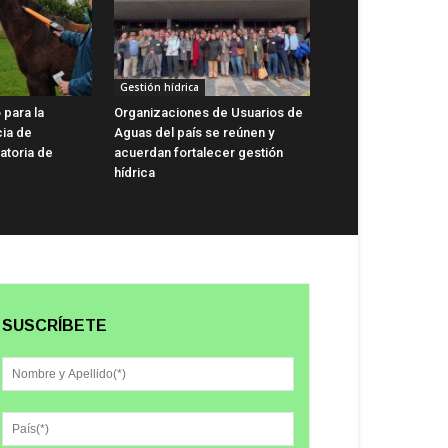
Gestión hídrica
 para la
Organizaciones de Usuarios de
cia de
Aguas del país se reúnen y
gatoria de
acuerdan fortalecer gestión
hídrica
SUSCRÍBETE