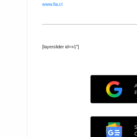
www.fia.cl
[layerslider id=»1″]