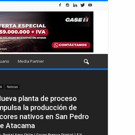
uario
Media Partner
IA
Noticias
ueva planta de proceso
mpulsa la producción de
icores nativos en San Pedro
e Atacama
r
Portal Agro Chile / Grupo Prensa Digital | E.V
-