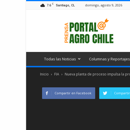
C
7.6
domingo, agosto 9, 2026
Santiago, CL
Portal
Agro
Chile
Todas las Noticias
Columnas y Reportajes
Inicio
FIA
Nueva planta de proceso impulsa la prod
Compartir en Facebook
Compartir