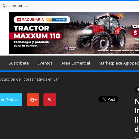
Quienes somos
Suscríbete
Eventos
Área Comercial
Marketplace Agropec
ucción de licores nativos en San...
F
 en Twitter
N
i
l
d
Po