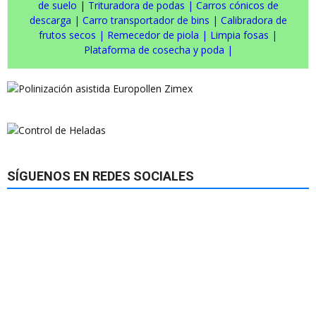
de suelo
|
Trituradora de podas
|
Carros cónicos de
descarga
|
Carro transportador de bins
|
Calibradora de
frutos secos
|
Remecedor de piola
|
Limpia fosas
|
Plataforma de cosecha y poda
|
SÍGUENOS EN REDES SOCIALES