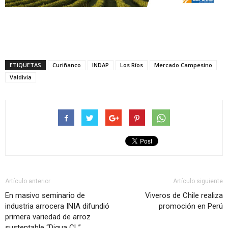
ETIQUETAS
Curiñanco
INDAP
Los Ríos
Mercado Campesino
Valdivia
Artículo anterior
Artículo siguiente
En masivo seminario de
Viveros de Chile realiza
industria arrocera INIA difundió
promoción en Perú
primera variedad de arroz
sustentable “Digua CL”