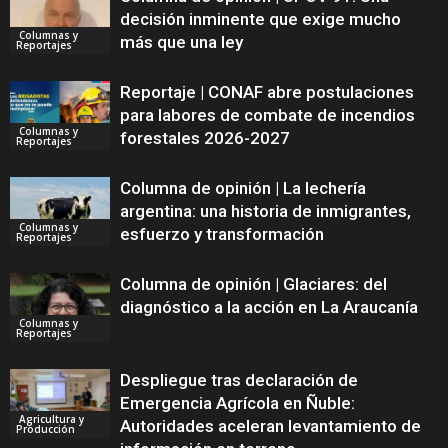
decisión inminente que exige mucho
Columnas y
más que una ley
Reportajes
Reportaje | CONAF abre postulaciones
para labores de combate de incendios
Columnas y
forestales 2026-2027
Reportajes
Columna de opinión | La lechería
argentina: una historia de inmigrantes,
Columnas y
esfuerzo y transformación
Reportajes
Columna de opinión | Glaciares: del
diagnóstico a la acción en La Araucanía
Columnas y
Reportajes
Despliegue tras declaración de
Emergencia Agrícola en Ñuble:
Agricultura y
Autoridades aceleran levantamiento de
Producción