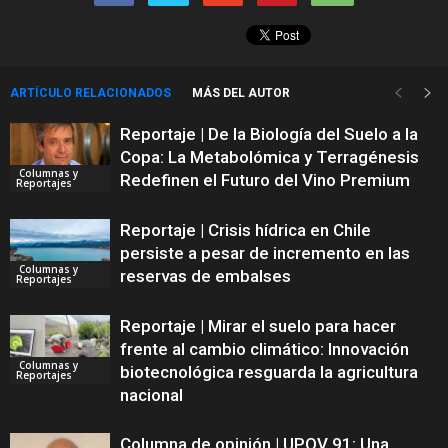
ARTÍCULO RELACIONADOS
MÁS DEL AUTOR
Reportaje | De la Biología del Suelo a la
Copa: La Metabolómica y Terragénesis
Columnas y
Redefinen el Futuro del Vino Premium
Reportajes
Reportaje | Crisis hídrica en Chile
persiste a pesar de incremento en las
Columnas y
reservas de embalses
Reportajes
Reportaje | Mirar el suelo para hacer
frente al cambio climático: Innovación
Columnas y
biotecnológica resguarda la agricultura
Reportajes
nacional
Columna de opinión | UPOV 91: Una