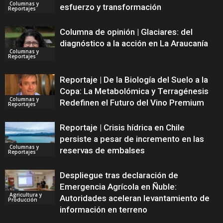
Columnas y
esfuerzo y transformación
Reportajes
Columna de opinión | Glaciares: del
diagnóstico a la acción en La Araucanía
Columnas y
Reportajes
Reportaje | De la Biología del Suelo a la
Copa: La Metabolómica y Terragénesis
Columnas y
Redefinen el Futuro del Vino Premium
Reportajes
Reportaje | Crisis hídrica en Chile
persiste a pesar de incremento en las
Columnas y
reservas de embalses
Reportajes
Despliegue tras declaración de
Emergencia Agrícola en Ñuble:
Agricultura y
Autoridades aceleran levantamiento de
Producción
información en terreno