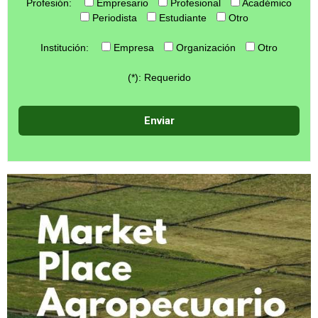
Profesión:
Empresario
Profesional
Académico
Periodista
Estudiante
Otro
Institución:
Empresa
Organización
Otro
(*): Requerido