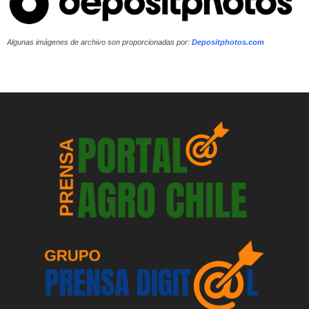
Algunas imágenes de archivo son proporcionadas por:
Depositphotos.com