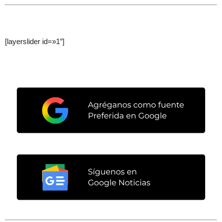
[layerslider id=»1″]