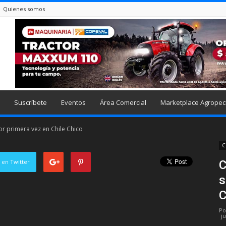
Quienes somos
Suscríbete
Eventos
Área Comercial
Marketplace Agropec
r primera vez en Chile Chico
C
 en Twitter
C
s
C
Po
j