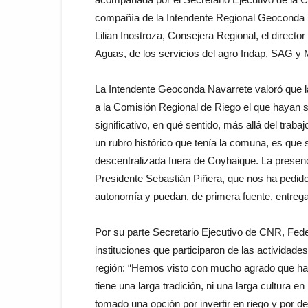
compañía de la Intendente Regional Geoconda N
Lilian Inostroza, Consejera Regional, el direct
Aguas, de los servicios del agro Indap, SAG y M
La Intendente Geoconda Navarrete valoró que l
a la Comisión Regional de Riego el que hayan se
significativo, en qué sentido, más allá del trabaj
un rubro histórico que tenía la comuna, es que
descentralizada fuera de Coyhaique. La presenci
Presidente Sebastián Piñera, que nos ha pedido
autonomía y puedan, de primera fuente, entregar
Por su parte Secretario Ejecutivo de CNR, Fed
instituciones que participaron de las actividade
región: “Hemos visto con mucho agrado que hay 
tiene una larga tradición, ni una larga cultura e
tomado una opción por invertir en riego y por 