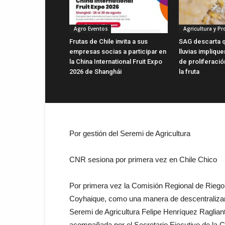
Agro Eventos
Agricultura y P
Frutas de Chile invita a sus
SAG descarta q
empresas socias a participar en
lluvias impliqu
la China International Fruit Expo
de proliferaci
2026 de Shanghái
la fruta
Por gestión del Seremi de Agricultura
CNR sesiona por primera vez en Chile Chico
Por primera vez la Comisión Regional de Riego,
Coyhaique, como una manera de descentralizar l
Seremi de Agricultura Felipe Henríquez Raglianti
acompañada por el Secretario Ejecutivo de la 