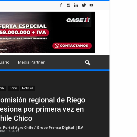
uario
Media Partner
NR
Corfo
Noticias
omisión regional de Riego
esiona por primera vez en
hile Chico
r
Portal Agro Chile / Grupo Prensa Digital | E.V
-
unio 19, 2019