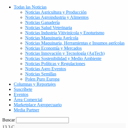
Todas las Noticias
Noticias Agricultura y Producción
Noticias Agroindustria y Alimentos
Noticias Ganadería
Noticias Salud Veterinaria
Noticias Industria Vitivinícola y Enoturismo
Noticias Maquinaria Agrícola
Noticias Maquinaria, Herramientas e Insumos agrícolas
Noticias Economía y Mercados
Noticias Innovación y Tecnología (AgTech)
Noticias Sostenibilidad y Medio Ambiente
Noticias Políticas y Regulaciones
Noticias Agro Eventos
Noticias Semillas
Polen Puro Europa
Columnas y Reportajes
Suscríbete
Eventos
Área Comercial
Marketplace Agropecuario
Media Partner
Buscar
13.3
C