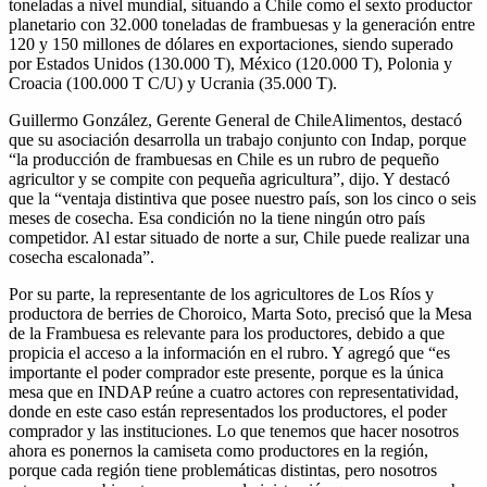
toneladas a nivel mundial, situando a Chile como el sexto productor
planetario con 32.000 toneladas de frambuesas y la generación entre
120 y 150 millones de dólares en exportaciones, siendo superado
por Estados Unidos (130.000 T), México (120.000 T), Polonia y
Croacia (100.000 T C/U) y Ucrania (35.000 T).
Guillermo González, Gerente General de ChileAlimentos, destacó
que su asociación desarrolla un trabajo conjunto con Indap, porque
“la producción de frambuesas en Chile es un rubro de pequeño
agricultor y se compite con pequeña agricultura”, dijo. Y destacó
que la “ventaja distintiva que posee nuestro país, son los cinco o seis
meses de cosecha. Esa condición no la tiene ningún otro país
competidor. Al estar situado de norte a sur, Chile puede realizar una
cosecha escalonada”.
Por su parte, la representante de los agricultores de Los Ríos y
productora de berries de Choroico, Marta Soto, precisó que la Mesa
de la Frambuesa es relevante para los productores, debido a que
propicia el acceso a la información en el rubro. Y agregó que “es
importante el poder comprador este presente, porque es la única
mesa que en INDAP reúne a cuatro actores con representatividad,
donde en este caso están representados los productores, el poder
comprador y las instituciones. Lo que tenemos que hacer nosotros
ahora es ponernos la camiseta como productores en la región,
porque cada región tiene problemáticas distintas, pero nosotros