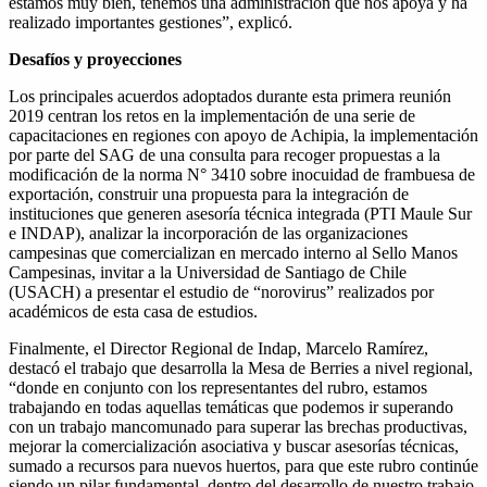
estamos muy bien, tenemos una administración que nos apoya y ha
realizado importantes gestiones”, explicó.
Desafíos y proyecciones
Los principales acuerdos adoptados durante esta primera reunión
2019 centran los retos en la implementación de una serie de
capacitaciones en regiones con apoyo de Achipia, la implementación
por parte del SAG de una consulta para recoger propuestas a la
modificación de la norma N° 3410 sobre inocuidad de frambuesa de
exportación, construir una propuesta para la integración de
instituciones que generen asesoría técnica integrada (PTI Maule Sur
e INDAP), analizar la incorporación de las organizaciones
campesinas que comercializan en mercado interno al Sello Manos
Campesinas, invitar a la Universidad de Santiago de Chile
(USACH) a presentar el estudio de “norovirus” realizados por
académicos de esta casa de estudios.
Finalmente, el Director Regional de Indap, Marcelo Ramírez,
destacó el trabajo que desarrolla la Mesa de Berries a nivel regional,
“donde en conjunto con los representantes del rubro, estamos
trabajando en todas aquellas temáticas que podemos ir superando
con un trabajo mancomunado para superar las brechas productivas,
mejorar la comercialización asociativa y buscar asesorías técnicas,
sumado a recursos para nuevos huertos, para que este rubro continúe
siendo un pilar fundamental dentro del desarrollo de nuestro trabajo