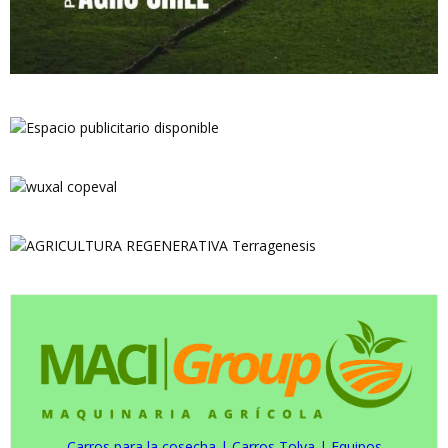
Carros para la cosecha
|
Carros Tolva
|
Equipos