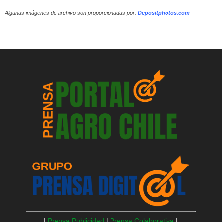
Algunas imágenes de archivo son proporcionadas por:
Depositphotos.com
|
Prensa Publicidad
|
Prensa Colaborativa
|