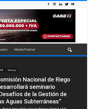
uario
Media Partner
NR
Noticias
omisión Nacional de Riego
esarrollará seminario
Desafíos de la Gestión de
as Aguas Subterráneas”
r
Portal Agro Chile / Grupo Prensa Digital | E.V
-