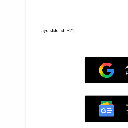
[layerslider id=»1″]