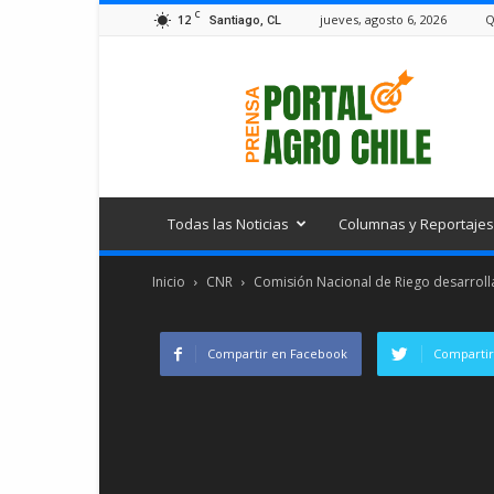
C
12
jueves, agosto 6, 2026
Q
Santiago, CL
Portal
Agro
Chile
Todas las Noticias
Columnas y Reportajes
Inicio
CNR
Comisión Nacional de Riego desarrollar
Compartir en Facebook
Compartir