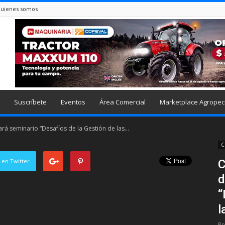
uienes somos
Suscríbete
Eventos
Área Comercial
Marketplace Agropec
á seminario “Desafíos de la Gestión de las...
C
 en Twitter
C
d
“
l
Po