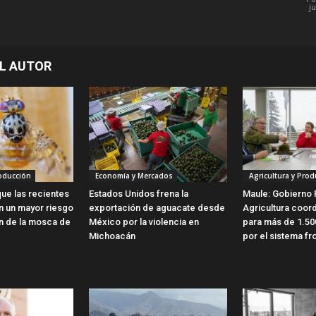
ju
L AUTOR
roducción
Economía y Mercados
Agricultura y Prod
ue las recientes
Estados Unidos frena la
Maule: Gobierno 
en un mayor riesgo
exportación de aguacate desde
Agricultura coor
ón de la mosca de
México por la violencia en
para más de 1.50
Michoacán
por el sistema fro