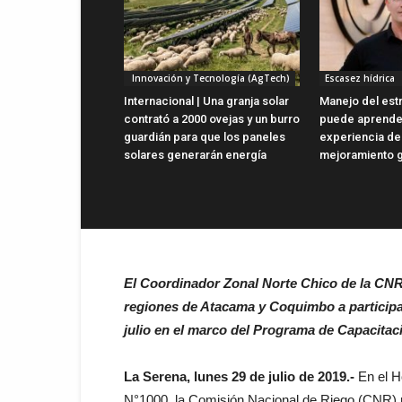
Innovación y Tecnología (AgTech)
Escasez hídrica
Internacional | Una granja solar
Manejo del estr
contrató a 2000 ovejas y un burro
puede aprender
guardián para que los paneles
experiencia de
solares generarán energía
mejoramiento 
El Coordinador Zonal Norte Chico de la CNR, 
regiones de Atacama y Coquimbo a participar 
julio en el marco del Programa de Capacita
La Serena, lunes 29 de julio de 2019.-
En el H
N°1000, la Comisión Nacional de Riego (CNR) re