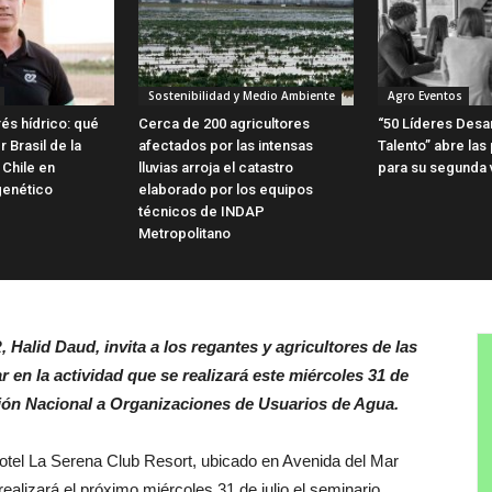
Sostenibilidad y Medio Ambiente
Agro Eventos
és hídrico: qué
Cerca de 200 agricultores
“50 Líderes Desa
 Brasil de la
afectados por las intensas
Talento” abre las
 Chile en
lluvias arroja el catastro
para su segunda 
genético
elaborado por los equipos
técnicos de INDAP
Metropolitano
Halid Daud, invita a los regantes y agricultores de las
en la actividad que se realizará este miércoles 31 de
ción Nacional a Organizaciones de Usuarios de Agua.
otel La Serena Club Resort, ubicado en Avenida del Mar
alizará el próximo miércoles 31 de julio el seminario