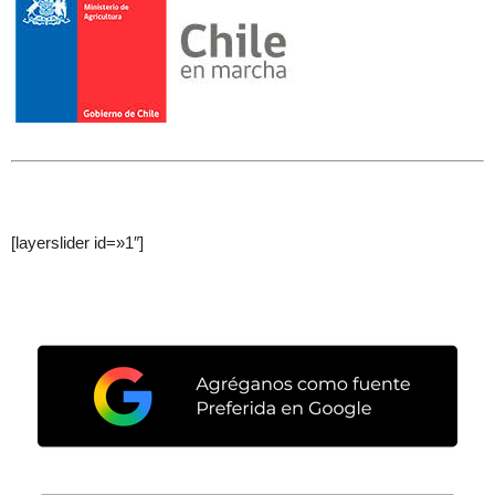
[layerslider id=»1″]