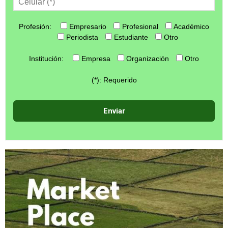
Profesión:
Empresario
Profesional
Académico
Periodista
Estudiante
Otro
Institución:
Empresa
Organización
Otro
(*): Requerido