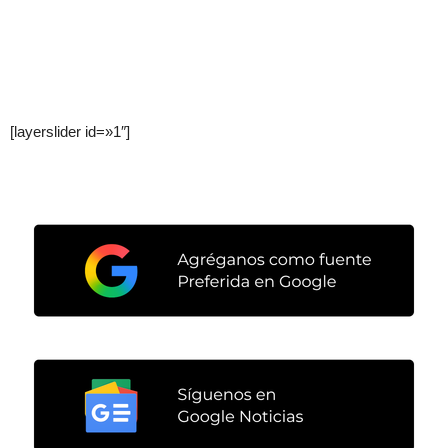
[layerslider id=»1″]