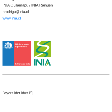
INIA Quilamapu / INIA Raihuen
hrodrigu@inia.cl
www.inia.cl
[layerslider id=»1″]