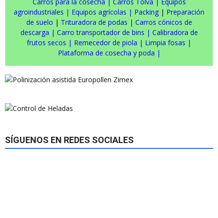
Carros para la cosecha
|
Carros Tolva
|
Equipos
agroindustriales
|
Equipos agrícolas
|
Packing
|
Preparación
de suelo
|
Trituradora de podas
|
Carros cónicos de
descarga
|
Carro transportador de bins
|
Calibradora de
frutos secos
|
Remecedor de piola
|
Limpia fosas
|
Plataforma de cosecha y poda
|
SÍGUENOS EN REDES SOCIALES