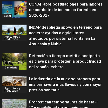
CONAF abre postulaciones para labores
de combate de incendios forestales
2026-2027
Conaf
INDAP despliega apoyo en terreno para
acelerar ayudas a agricultores
Agricultura y
afectados por sistema frontal en La
Producción
Araucanía y Ñuble
Detección a tiempo metritis postparto
es clave para proteger la productividad
del rebaño lechero
Ganadería
La industria de la nuez se prepara para
una primavera más lluviosa y con mayor
Agricultura y
presión sanitaria
Producción
Pronostican temperaturas de hasta -1
°C y posibilidad de aguanieve en