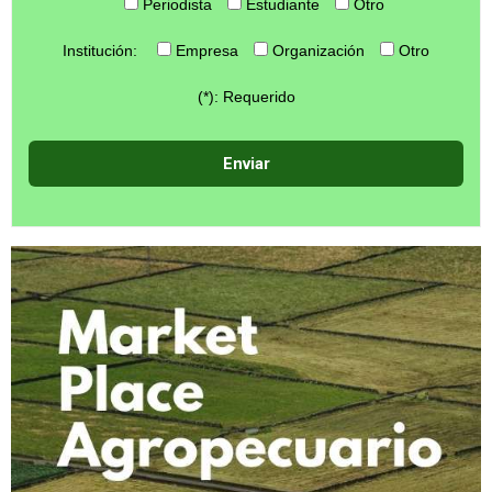
Periodista
Estudiante
Otro
Institución:
Empresa
Organización
Otro
(*): Requerido