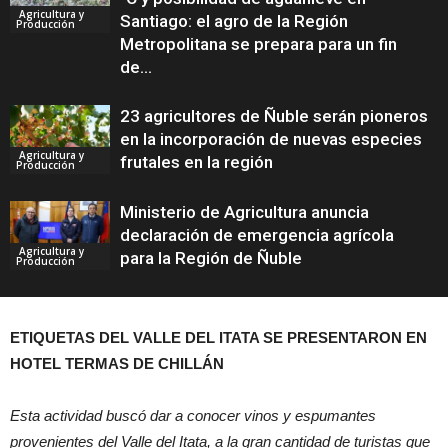
Agricultura y
Santiago: el agro de la Región
Producción
Metropolitana se prepara para un fin
de...
23 agricultores de Ñuble serán pioneros
en la incorporación de nuevas especies
Agricultura y
frutales en la región
Producción
Ministerio de Agricultura anuncia
declaración de emergencia agrícola
Agricultura y
para la Región de Ñuble
Producción
ETIQUETAS DEL VALLE DEL ITATA SE PRESENTARON
EN
HOTEL TERMAS DE CHILLÁN
Esta actividad buscó dar a conocer vinos y espumantes
provenientes del Valle del Itata, a la gran cantidad de turistas que