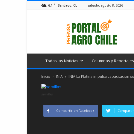
C
6.1
sábado, agosto 8, 2026
Santiago, CL
Portal
Agro
Chile
Todas las Noticias
Columnas y Reportajes
Inicio
INIA
INIA La Platina impulsa capacitación s
semillas
Compartir en Facebook
Compartir