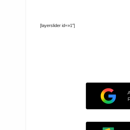
[layerslider id=»1″]