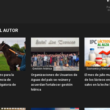
Po
o
L AUTOR
Gestión hídrica
Economía y Merca
zo para la
Organizaciones de Usuarios de
El mes de julio m
encia de
Aguas del país se reúnen y
de los lácteos en 
ligatoria de
acuerdan fortalecer gestión
salvo en la leche 
hídrica