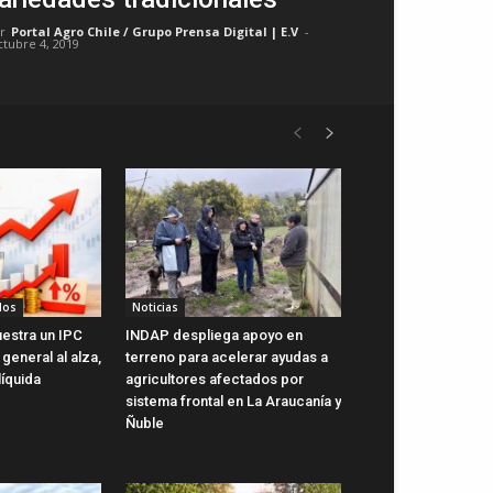
r
Portal Agro Chile / Grupo Prensa Digital | E.V
-
ctubre 4, 2019
dos
Noticias
uestra un IPC
INDAP despliega apoyo en
general al alza,
terreno para acelerar ayudas a
líquida
agricultores afectados por
sistema frontal en La Araucanía y
Ñuble