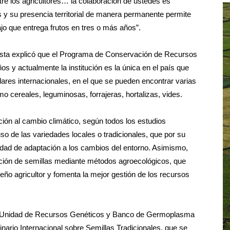
tre los agricultores… la colaboración de ustedes es
s y su presencia territorial de manera permanente permite
ajo que entrega frutos en tres o más años”.
lista explicó que el Programa de Conservación de Recursos
y actualmente la institución es la única en el país que
res internacionales, en el que se pueden encontrar varias
o cereales, leguminosas, forrajeras, hortalizas, vides.
ión al cambio climático, según todos los estudios
so de las variedades locales o tradicionales, que por su
idad de adaptación a los cambios del entorno. Asimismo,
ción de semillas mediante métodos agroecológicos, que
ueño agricultor y fomenta la mejor gestión de los recursos
e la Unidad de Recursos Genéticos y Banco de Germoplasma
minario Internacional sobre Semillas Tradicionales, que se