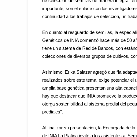
de selección de semillas de manera integral, en
importante, son el enlace con los investigadore
continuidad a los trabajos de selección, un trab
En cuanto al resguardo de semillas, la especia
Genéticos de INIA comenzó hace más de 50 años 
tiene un sistema de Red de Bancos, con estánda
colecciones de diversos grupos de cultivos, com
Asimismo, Erika Salazar agregó que “la adaptac
realizados sobre este tema, exige potenciar el u
amplia base genética presentan una alta capac
hay que destacar que INIA promueve la produc
otorga sostenibilidad al sistema predial del peq
prediales”.
Al finalizar su presentación, la Encargada d
de INIA La Platina invitó a los asistentes al Se