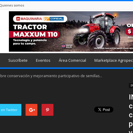
Quienes somos
Suscríbete
Eventos
Área Comercial
Marketplace Agropec
obre conservación y mejoramiento participativo de semillas...
I
I
c
 en Twitter
c
p
v