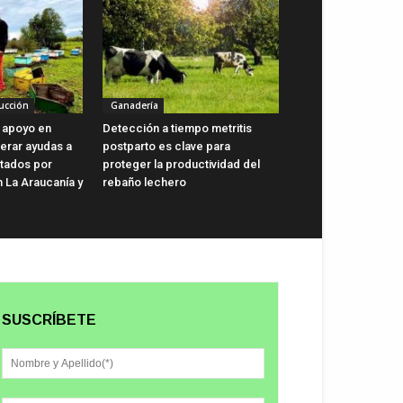
ucción
Ganadería
 apoyo en
Detección a tiempo metritis
lerar ayudas a
postparto es clave para
ctados por
proteger la productividad del
n La Araucanía y
rebaño lechero
SUSCRÍBETE