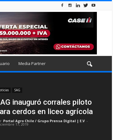
uario
Media Partner
oticias
SAG
AG inauguró corrales piloto
ara cerdos en liceo agrícola
r
Portal Agro Chile / Grupo Prensa Digital | E.V
-
iciembre 17, 2019