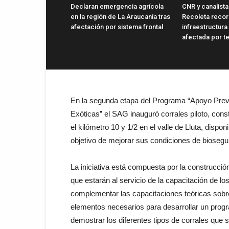
Declaran emergencia agrícola
CNR y canalist
en la región de La Araucanía tras
Recoleta recor
afectación por sistema frontal
infraestructura
afectada por t
En la segunda etapa del Programa “Apoyo Prev
Exóticas” el SAG inauguró corrales piloto, cons
el kilómetro 10 y 1/2 en el valle de Lluta, dispo
objetivo de mejorar sus condiciones de biosegu
La iniciativa está compuesta por la construcció
que estarán al servicio de la capacitación de l
complementar las capacitaciones teóricas sobre
elementos necesarios para desarrollar un prog
demostrar los diferentes tipos de corrales que 