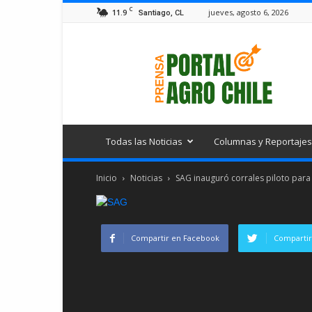
C
11.9
jueves, agosto 6, 2026
Santiago, CL
Portal
Agro
Chile
Todas las Noticias
Columnas y Reportajes
Inicio
Noticias
SAG inauguró corrales piloto para 
Compartir en Facebook
Compartir