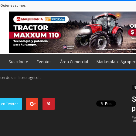
Quienes somos
Suscríbete
Eventos
Área Comercial
Marketplace Agropec
cerdos en liceo agrícola
N
S
 en Twitter
p
Po
d