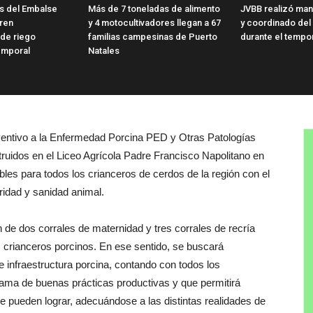
as del Embalse
Más de 7 toneladas de alimento
JVBB realizó man
ren
y 4 motocultivadores llegan a 67
y coordinado del
 de riego
familias campesinas de Puerto
durante el tempo
emporal
Natales
entivo a la Enfermedad Porcina PED y Otras Patologías
truidos en el Liceo Agrícola Padre Francisco Napolitano en
nibles para todos los crianceros de cerdos de la región con el
ridad y sanidad animal.
n de dos corrales de maternidad y tres corrales de recría
os crianceros porcinos. En ese sentido, se buscará
 infraestructura porcina, contando con todos los
rama de buenas prácticas productivas y que permitirá
se pueden lograr, adecuándose a las distintas realidades de