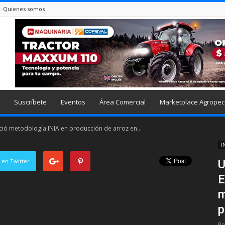
Quienes somos
Suscríbete
Eventos
Área Comercial
Marketplace Agropec
ció metodología INIA en producción de arroz en...
I
 en Twitter
U
E
m
p
Po