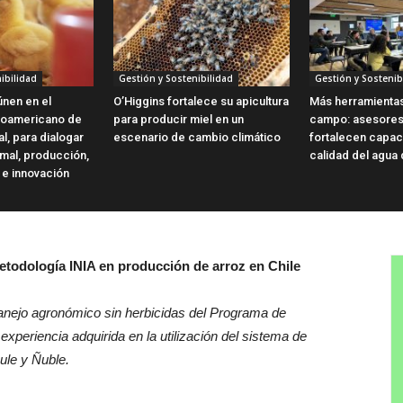
ibilidad
Gestión y Sostenibilidad
Gestión y Sostenib
únen en el
O’Higgins fortalece su apicultura
Más herramientas
noamericano de
para producir miel en un
campo: asesores
l, para dialogar
escenario de cambio climático
fortalecen capa
imal, producción,
calidad del agua
 e innovación
etodología INIA en producción de arroz en Chile
 manejo agronómico sin herbicidas del Programa de
periencia adquirida en la utilización del sistema de
ule y Ñuble.