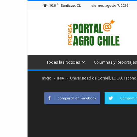
C
10.6
viernes, agosto 7, 2026
Santiago, CL
Portal
Agro
Chile
Todas las Noticias
Columnas y Reportajes
Inicio
INIA
Universidad de Cornell, EE.UU. recono
Compartir en Facebook
Compartir