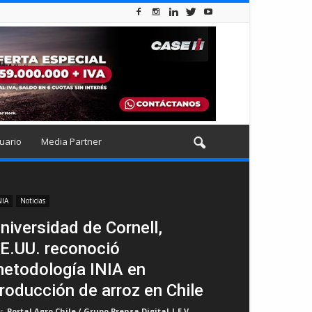
uario
Media Partner
NIA
Noticias
niversidad de Cornell,
E.UU. reconoció
etodología INIA en
roducción de arroz en Chile
r
Portal Agro Chile / Grupo Prensa Digital | E.V
-