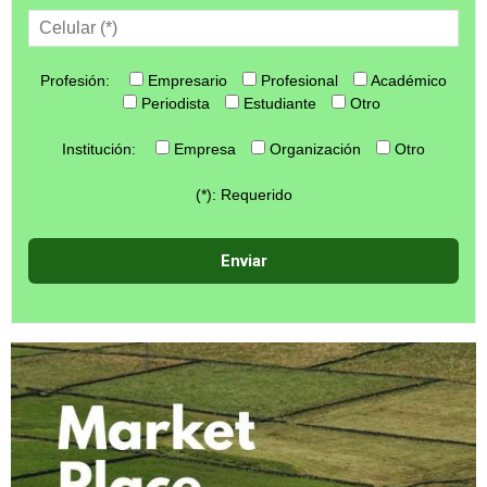
Profesión:
Empresario
Profesional
Académico
Periodista
Estudiante
Otro
Institución:
Empresa
Organización
Otro
(*): Requerido