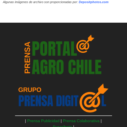
Algunas imágenes de archivo son proporcionadas por:
Depositphotos.com
|
Prensa Publicidad
|
Prensa Colaborativa
|
Suscríbete
|