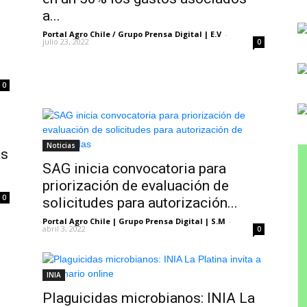
a...
Portal Agro Chile / Grupo Prensa Digital | E.V
-
julio 23, 2022
0
0
Noticias
as
SAG inicia convocatoria para
priorización de evaluación de
0
solicitudes para autorización...
Portal Agro Chile | Grupo Prensa Digital | S.M
-
abril 3, 2022
0
INIA
Plaguicidas microbianos: INIA La