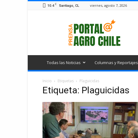
C
10.4
viernes, agosto 7, 2026
Santiago, CL
Portal
Agro
Chile
Todas las Noticias
Columnas y Reportajes
Inicio
Etiquetas
Plaguicidas
Etiqueta: Plaguicidas