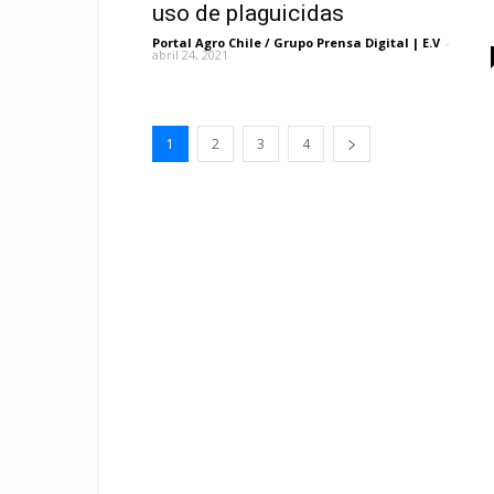
uso de plaguicidas
Portal Agro Chile / Grupo Prensa Digital | E.V
-
abril 24, 2021
1
2
3
4