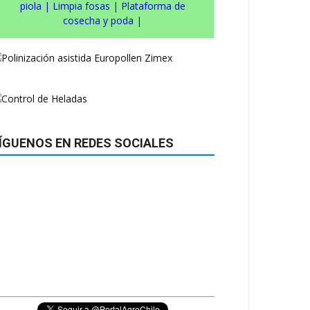
piola
|
Limpia fosas
|
Plataforma de
cosecha y poda
|
ÍGUENOS EN REDES SOCIALES