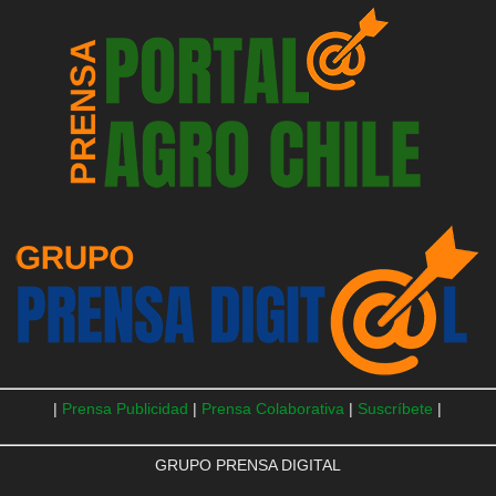
|
Prensa Publicidad
|
Prensa Colaborativa
|
Suscríbete
|
GRUPO PRENSA DIGITAL