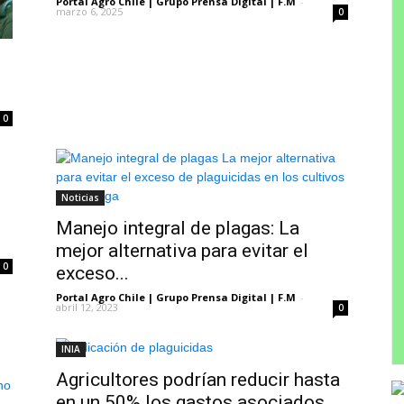
Portal Agro Chile | Grupo Prensa Digital | F.M
-
marzo 6, 2025
0
0
Noticias
Manejo integral de plagas: La
mejor alternativa para evitar el
0
exceso...
Portal Agro Chile | Grupo Prensa Digital | F.M
-
abril 12, 2023
0
INIA
Agricultores podrían reducir hasta
en un 50% los gastos asociados