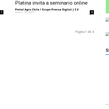
Platina invita a seminario online
Portal Agro Chile / Grupo Prensa Digital | E.V
-
enero 19, 2021
1
0
Página 1 de 4
S