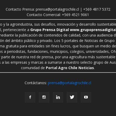
Contacto Prensa: prensa@portalagrochile.cl | +569 4817 5372
Contacto Comercial: +569 4521 9061
ro y la agroindustria, sus desafíos, innovación y desarrollo sustenta
l, perteneciente a
Grupo Prensa Digital www.grupoprensadigital
 mediante la publicación de contenidos de calidad, con una audiencia 
n del ámbito público y privado. Los 5 portales de Noticias de Grupo P
rma gratuita para entidades sin fines lucros, que busquen un medio de 
s a periodistas, fundaciones, municipios, colegios, universidades, ON
r parte de nuestra red de prensa, por una agricultura más sustentable 
a las empresas y marcas a sumarse a nuestro selecto grupo de Auspi
comunidad de
Portal Agro Chile Noticias
.
Contáctanos:
prensa@portalagrochile.cl