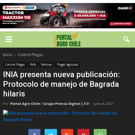
Inicio
Control Plagas
Control Plagas
INIA
Noticias
Plagas Agrìcolas
INIA presenta nueva publicación:
Protocolo de manejo de Bagrada
hilaris
Por
Portal Agro Chile / Grupo Prensa Digital | E.V
-
junio 8, 2021