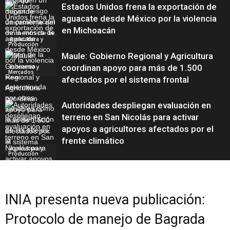
Estados Unidos frena la exportación de
aguacate desde México por la violencia
en Michoacán
Agricultura y
Producción
Maule: Gobierno Regional y Agricultura
coordinan apoyo para más de 1.500
Economía y
Mercados
afectados por el sistema frontal
Autoridades despliegan evaluación en
terreno en San Nicolás para activar
apoyos a agricultores afectados por el
frente climático
Agricultura y
Producción
INIA presenta nueva publicación:
Sostenibilidad y
Medio Ambiente
Protocolo de manejo de Bagrada