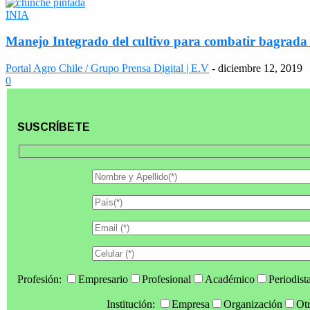
INIA
Manejo Integrado del cultivo para combatir bagrada 
Portal Agro Chile / Grupo Prensa Digital | E.V
-
diciembre 12, 2019
0
SUSCRÍBETE
Profesión:
Empresario
Profesional
Académico
Periodist
Institución:
Empresa
Organización
Ot