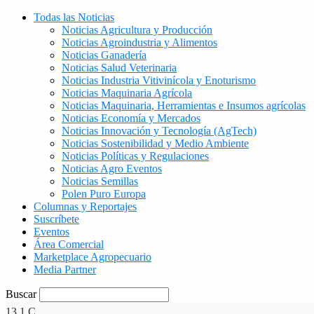
Todas las Noticias
Noticias Agricultura y Producción
Noticias Agroindustria y Alimentos
Noticias Ganadería
Noticias Salud Veterinaria
Noticias Industria Vitivinícola y Enoturismo
Noticias Maquinaria Agrícola
Noticias Maquinaria, Herramientas e Insumos agrícolas
Noticias Economía y Mercados
Noticias Innovación y Tecnología (AgTech)
Noticias Sostenibilidad y Medio Ambiente
Noticias Políticas y Regulaciones
Noticias Agro Eventos
Noticias Semillas
Polen Puro Europa
Columnas y Reportajes
Suscríbete
Eventos
Área Comercial
Marketplace Agropecuario
Media Partner
Buscar
13.1
C