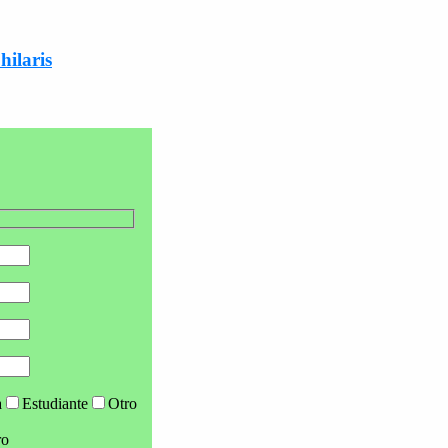
hilaris
a
Estudiante
Otro
ro