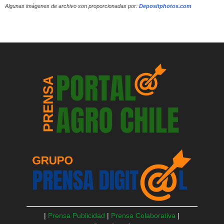
Algunas imágenes de archivo son proporcionadas por:
Depositphotos.com
|
Prensa Publicidad
|
Prensa Colaborativa
|