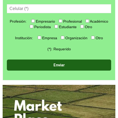
Profesión:
Empresario
Profesional
Académico
Periodista
Estudiante
Otro
Institución:
Empresa
Organización
Otro
(*): Requerido