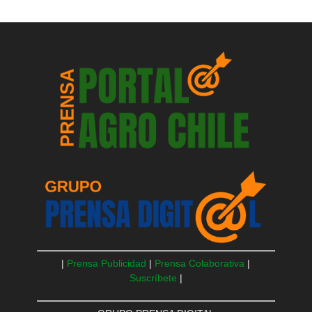
|
Prensa Publicidad
|
Prensa Colaborativa
|
Suscríbete
|