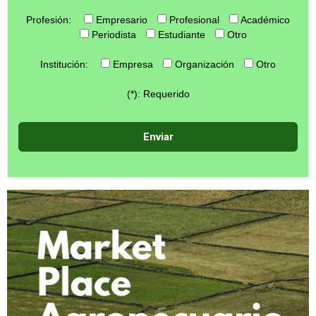
Profesión:
Empresario
Profesional
Académico
Periodista
Estudiante
Otro
Institución:
Empresa
Organización
Otro
(*): Requerido