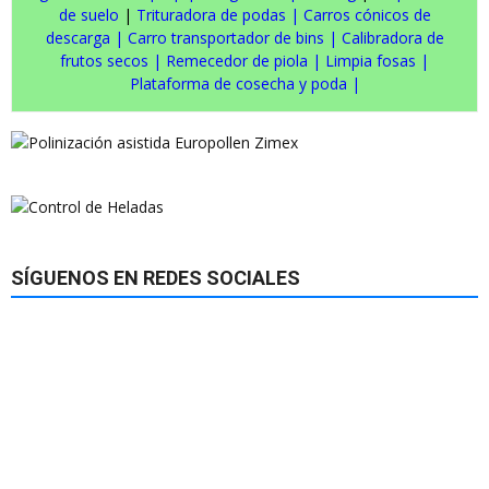
de suelo
|
Trituradora de podas
|
Carros cónicos de
descarga
|
Carro transportador de bins
|
Calibradora de
frutos secos
|
Remecedor de piola
|
Limpia fosas
|
Plataforma de cosecha y poda
|
SÍGUENOS EN REDES SOCIALES