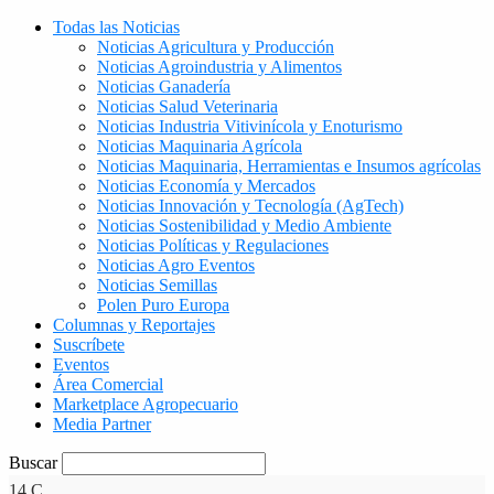
Todas las Noticias
Noticias Agricultura y Producción
Noticias Agroindustria y Alimentos
Noticias Ganadería
Noticias Salud Veterinaria
Noticias Industria Vitivinícola y Enoturismo
Noticias Maquinaria Agrícola
Noticias Maquinaria, Herramientas e Insumos agrícolas
Noticias Economía y Mercados
Noticias Innovación y Tecnología (AgTech)
Noticias Sostenibilidad y Medio Ambiente
Noticias Políticas y Regulaciones
Noticias Agro Eventos
Noticias Semillas
Polen Puro Europa
Columnas y Reportajes
Suscríbete
Eventos
Área Comercial
Marketplace Agropecuario
Media Partner
Buscar
14
C