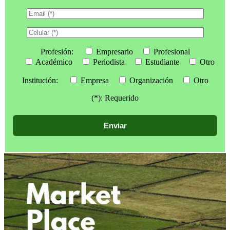
Profesión:
Empresario
Profesional
Académico
Periodista
Estudiante
Otro
Institución:
Empresa
Organización
Otro
(*): Requerido