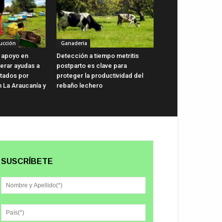
ucción
Ganadería
 apoyo en
Detección a tiempo metritis
lerar ayudas a
postparto es clave para
ctados por
proteger la productividad del
n La Araucanía y
rebaño lechero
SUSCRÍBETE