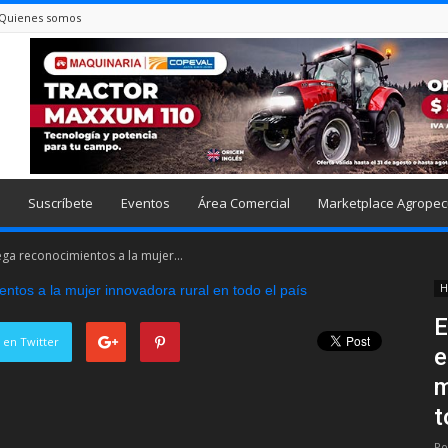
Quienes somos
Suscríbete
Eventos
Área Comercial
Marketplace Agropec
ega reconocimientos a la mujer...
H
E
 en Twitter
e
m
t
Po