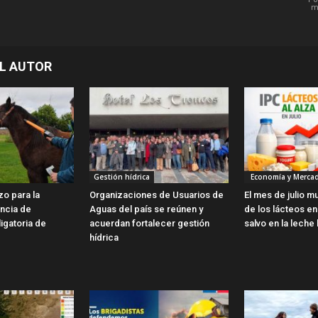
m
L AUTOR
Gestión hídrica
Economía y Merca
zo para la
Organizaciones de Usuarios de
El mes de julio m
encia de
Aguas del país se reúnen y
de los lácteos en 
ligatoria de
acuerdan fortalecer gestión
salvo en la leche 
hídrica