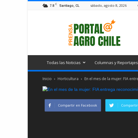
C
7.8
sábado, agosto 8, 2026
Santiago, CL
Portal
Agro
Chile
Todas las Noticias
Columnas y Reportajes
Inicio
Horticultura
En el mes de la mujer: FIA entr
Compartir en Facebook
Compartir