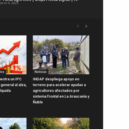
arzo 9, 2023
dos
Noticias
uestra un IPC
INDAP despliega apoyo en
general al alza,
terreno para acelerar ayudas a
líquida
agricultores afectados por
sistema frontal en La Araucanía y
Ñuble