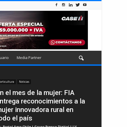
uario
Media Partner
orticultura
Noticias
n el mes de la mujer: FIA
ntrega reconocimientos a la
ujer innovadora rural en
odo el país
r
Portal Agro Chile | Grupo Prensa Digital | I.V
-