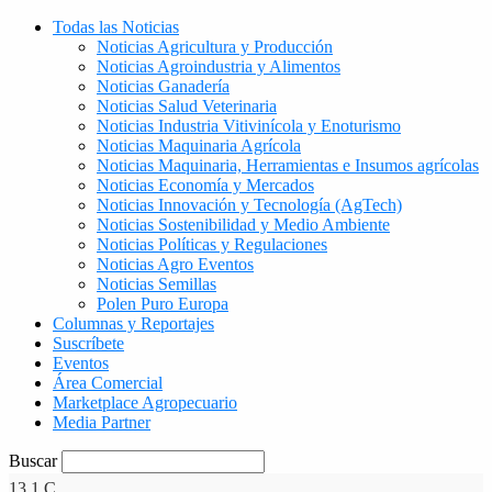
Todas las Noticias
Noticias Agricultura y Producción
Noticias Agroindustria y Alimentos
Noticias Ganadería
Noticias Salud Veterinaria
Noticias Industria Vitivinícola y Enoturismo
Noticias Maquinaria Agrícola
Noticias Maquinaria, Herramientas e Insumos agrícolas
Noticias Economía y Mercados
Noticias Innovación y Tecnología (AgTech)
Noticias Sostenibilidad y Medio Ambiente
Noticias Políticas y Regulaciones
Noticias Agro Eventos
Noticias Semillas
Polen Puro Europa
Columnas y Reportajes
Suscríbete
Eventos
Área Comercial
Marketplace Agropecuario
Media Partner
Buscar
13.1
C