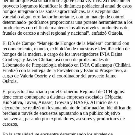
permitido que esta situación se agrave cada vez más. Si mediante el
proyecto logramos identificar la dinámica poblacional anual de estos
hongos-integrando las zonas agroclimáticas, la susceptibilidad
varietal o algún otro factor importante, con un manejo de control
determinado- podríamos proporcionar una potente herramientas a los
productores con el fin de mantener los altos niveles productivos de
frutales de carozo a nivel regional y nacional”, enfatizó Otárola.
El Día de Campo “Manejo de Hongos de la Madera” continuó con
reconocimiento, manejo, exhibición de muestras e identificación de
hongos de la madera, a cargo de los investigadores INIA Daina
Grinbergs y Javier Chilian, así como de profesionales del
Laboratorio de Fitopatología ubicado en INIA Quilamapu (Chillán).
Finalizó con la entrega de la Prevalencia y Estudio Prospectivo, a
cargo de Valeria Osorio y el coordinador del proyecto Jaime
Otárola.
El proyecto -financiado por el Gobierno Regional de O’Higgins-
tiene como contraparte a distintas empresas asociadas (INpacta,
BioNativa, Tavan, Anasac, Gowan y BASF). Al inicio de su
ejecución, se realizó un levantamiento de información, identificando
brechas a través de encuestas apuntando a un público objetivo
transversal, pasando por exportadores, asesores y productores de
carozos.
En la actualidad, se encuentra determinando los niveles de