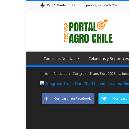
C
15.3
jueves, agosto 6, 2026
Santiago, CL
Portal
Agro
Chile
Todas las Noticias
Columnas y Reportajes
Inicio
Noticias
Congreso Trans-Port 2023: La indu
Compartir en Facebook
Compartir