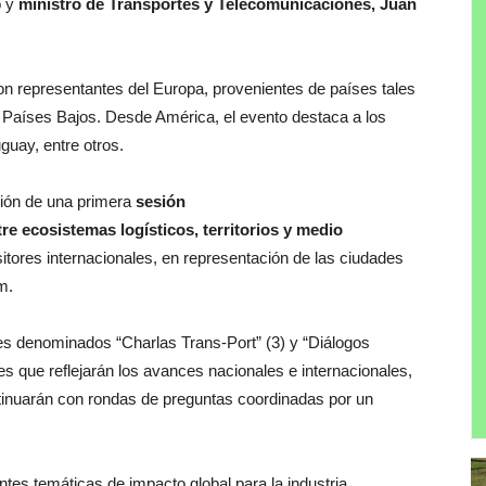
o y
ministro de Transportes y Telecomunicaciones, Juan
n representantes del Europa, provenientes de países tales
Países Bajos. Desde América, el evento destaca a los
guay, entre otros.
ción de una primera
sesión
re ecosistemas logísticos, territorios y medio
itores internacionales, en representación de las ciudades
m.
es denominados “Charlas Trans-Port” (3) y “Diálogos
es que reflejarán los avances nacionales e internacionales,
ntinuarán con rondas de preguntas coordinadas por un
tes temáticas de impacto global para la industria