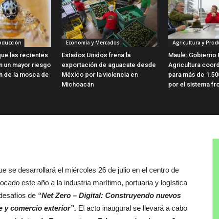
roducción
Economía y Mercados
Agricultura y Prod
ue las recientes
Estados Unidos frena la
Maule: Gobierno 
en un mayor riesgo
exportación de aguacate desde
Agricultura coor
ón de la mosca de
México por la violencia en
para más de 1.50
Michoacán
por el sistema fro
 se desarrollará el miércoles 26 de julio en el centro de
ocado este año a la industria marítimo, portuaria y logística
 desafíos de
“Net Zero – Digital: Construyendo nuevos
 y comercio exterior”.
El acto inaugural se llevará a cabo