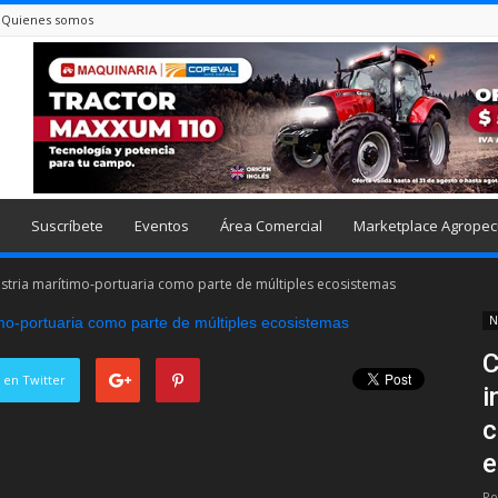
Quienes somos
Suscríbete
Eventos
Área Comercial
Marketplace Agropec
stria marítimo-portuaria como parte de múltiples ecosistemas
N
C
 en Twitter
i
c
e
Po