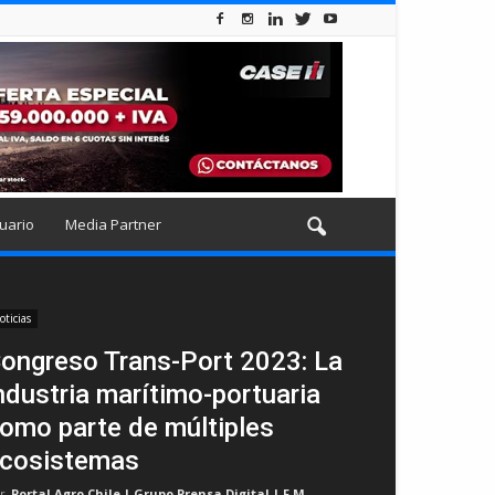
uario
Media Partner
oticias
ongreso Trans-Port 2023: La
ndustria marítimo-portuaria
omo parte de múltiples
cosistemas
r
Portal Agro Chile | Grupo Prensa Digital | F.M
-