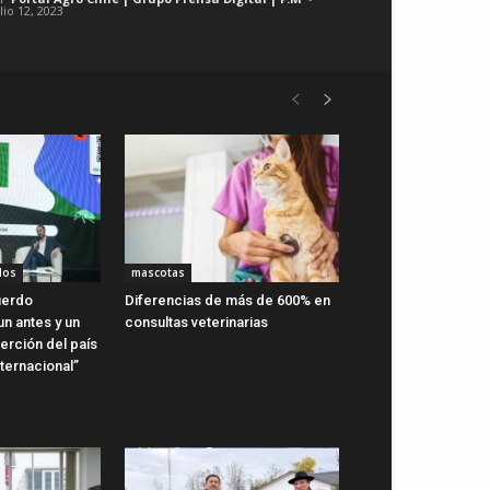
lio 12, 2023
dos
mascotas
uerdo
Diferencias de más de 600% en
n antes y un
consultas veterinarias
erción del país
ternacional”