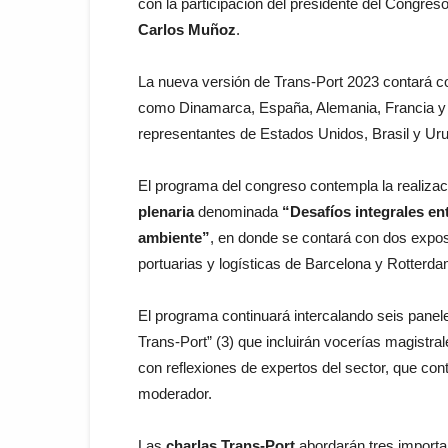
con la participación del presidente del Congres
Carlos Muñoz
.
La nueva versión de Trans-Port 2023 contará co
como Dinamarca, España, Alemania, Francia y 
representantes de Estados Unidos, Brasil y Uru
El programa del congreso contempla la realiza
plenaria
denominada
“Desafíos integrales ent
ambiente”
, en donde se contará con dos expos
portuarias y logísticas de Barcelona y Rotterda
El programa continuará intercalando seis panel
Trans-Port” (3) que incluirán vocerías magistral
con reflexiones de expertos del sector, que co
moderador.
Las
charlas Trans-Port
abordarán tres importan