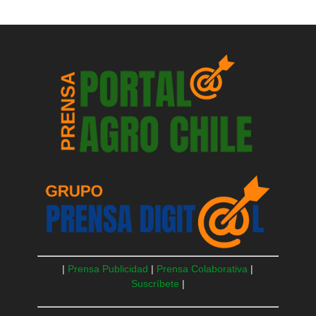
|
Prensa Publicidad
|
Prensa Colaborativa
|
Suscríbete
|