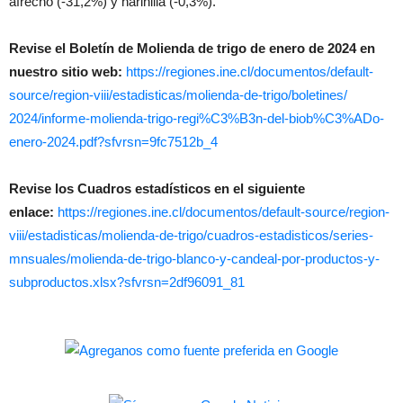
afrecho (-31,2%) y harinilla (-0,3%).
Revise el Boletín de Molienda de trigo de enero de 2024 en
nuestro sitio web:
https://regiones.ine.cl/
documentos/default-
source/
region-viii/estadisticas/
molienda-de-trigo/boletines/
2024/informe-molienda-trigo-
regi%C3%B3n-del-biob%C3%ADo-
enero-2024.pdf?sfvrsn=
9fc7512b_4
Revise los Cuadros estadísticos en el siguiente
enlace:
https://regiones.ine.cl/
documentos/default-source/
region-
viii/estadisticas/
molienda-de-trigo/cuadros-
estadisticos/series-
mnsuales/
molienda-de-trigo-blanco-y-
candeal-por-productos-y-
subproductos.xlsx?sfvrsn=
2df96091_81