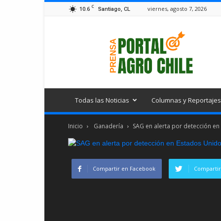
C
10.6
viernes, agosto 7, 2026
Santiago, CL
Portal
Agro
Chile
Todas las Noticias
Columnas y Reportajes
Inicio
Ganadería
SAG en alerta por detección en 
Compartir en Facebook
Compartir