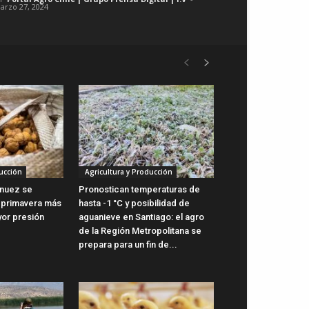
arzo 27, 2024
ucción
Agricultura y Producción
a nuez se
Pronostican temperaturas de
 primavera más
hasta -1 °C y posibilidad de
yor presión
aguanieve en Santiago: el agro
de la Región Metropolitana se
prepara para un fin de...