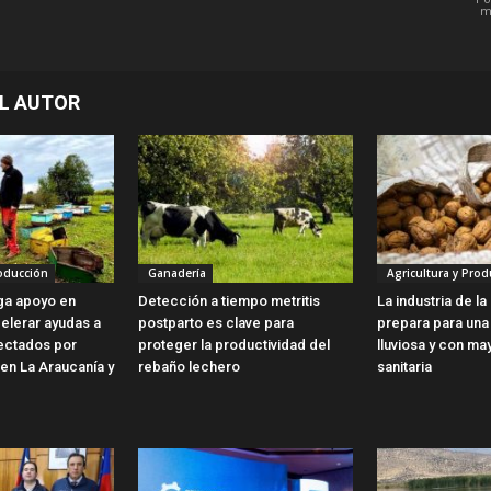
m
L AUTOR
roducción
Ganadería
Agricultura y Prod
ga apoyo en
Detección a tiempo metritis
La industria de l
elerar ayudas a
postparto es clave para
prepara para una
fectados por
proteger la productividad del
lluviosa y con ma
 en La Araucanía y
rebaño lechero
sanitaria