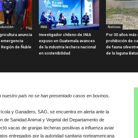
roducción
INIA
Noticias
gricultura anuncia
Investigador chileno de INIA
Por 30 años más 
e emergencia
expuso en Guatemala avances
prohibición de c
a Región de Ñuble
de la industria lechera nacional
de fauna silvestr
en sostenibilidad
de la laguna Batu
en nuestro país no se han presentado casos en bovinos
.
rícola y Ganadero, SAG, se encuentra en alerta ante la
ión de Sanidad Animal y Vegetal del Departamento de
tó vacas de granjas lecheras positivas a influenza aviar
tos entregados por la autoridad sanitaria norteamericana