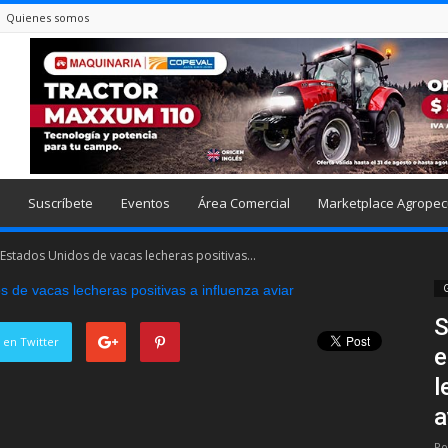
Quienes somos
Suscríbete
Eventos
Área Comercial
Marketplace Agropec
Estados Unidos de vacas lecheras positivas...
G
S
 en Twitter
e
l
a
Po