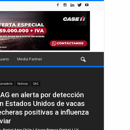
uario
Media Partner
anadería
Noticias
SAG
AG en alerta por detección
n Estados Unidos de vacas
echeras positivas a influenza
viar
r
Portal Agro Chile | Grupo Prensa Digital | I.V
-