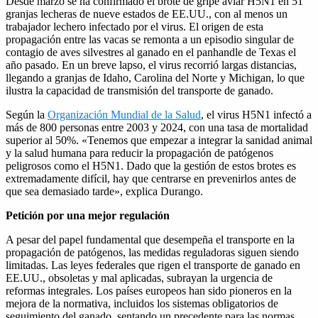
Desde marzo se ha confirmado el brote de gripe aviar H5N1 en 51
granjas lecheras de nueve estados de EE.UU., con al menos un
trabajador lechero infectado por el virus. El origen de esta
propagación entre las vacas se remonta a un episodio singular de
contagio de aves silvestres al ganado en el panhandle de Texas el
año pasado. En un breve lapso, el virus recorrió largas distancias,
llegando a granjas de Idaho, Carolina del Norte y Michigan, lo que
ilustra la capacidad de transmisión del transporte de ganado.
Según la
Organización Mundial de la Salud
, el virus H5N1 infectó a
más de 800 personas entre 2003 y 2024, con una tasa de mortalidad
superior al 50%. «Tenemos que empezar a integrar la sanidad animal
y la salud humana para reducir la propagación de patógenos
peligrosos como el H5N1. Dado que la gestión de estos brotes es
extremadamente difícil, hay que centrarse en prevenirlos antes de
que sea demasiado tarde», explica Durango.
Petición por una mejor regulación
A pesar del papel fundamental que desempeña el transporte en la
propagación de patógenos, las medidas reguladoras siguen siendo
limitadas. Las leyes federales que rigen el transporte de ganado en
EE.UU., obsoletas y mal aplicadas, subrayan la urgencia de
reformas integrales. Los países europeos han sido pioneros en la
mejora de la normativa, incluidos los sistemas obligatorios de
seguimiento del ganado, sentando un precedente para las normas