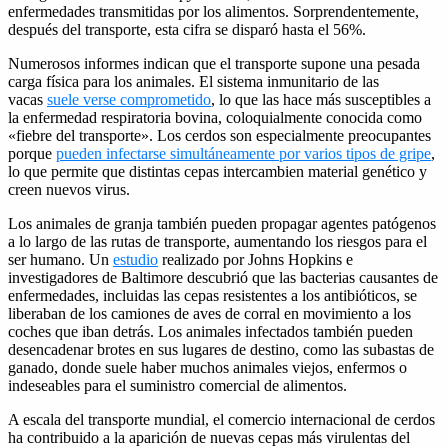
enfermedades transmitidas por los alimentos. Sorprendentemente,
después del transporte, esta cifra se disparó hasta el 56%.
Numerosos informes indican que el transporte supone una pesada
carga física para los animales. El sistema inmunitario de las
vacas
suele verse comprometido
, lo que las hace más susceptibles a
la enfermedad respiratoria bovina, coloquialmente conocida como
«fiebre del transporte». Los cerdos son especialmente preocupantes
porque
pueden infectarse simultáneamente por varios tipos de gripe
,
lo que permite que distintas cepas intercambien material genético y
creen nuevos virus.
Los animales de granja también pueden propagar agentes patógenos
a lo largo de las rutas de transporte, aumentando los riesgos para el
ser humano. Un
estudio
realizado por Johns Hopkins e
investigadores de Baltimore descubrió que las bacterias causantes de
enfermedades, incluidas las cepas resistentes a los antibióticos, se
liberaban de los camiones de aves de corral en movimiento a los
coches que iban detrás. Los animales infectados también pueden
desencadenar brotes en sus lugares de destino, como las subastas de
ganado, donde suele haber muchos animales viejos, enfermos o
indeseables para el suministro comercial de alimentos.
A escala del transporte mundial, el comercio internacional de cerdos
ha contribuido a la aparición de nuevas cepas más virulentas del