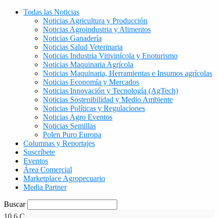
Todas las Noticias
Noticias Agricultura y Producción
Noticias Agroindustria y Alimentos
Noticias Ganadería
Noticias Salud Veterinaria
Noticias Industria Vitivinícola y Enoturismo
Noticias Maquinaria Agrícola
Noticias Maquinaria, Herramientas e Insumos agrícolas
Noticias Economía y Mercados
Noticias Innovación y Tecnología (AgTech)
Noticias Sostenibilidad y Medio Ambiente
Noticias Políticas y Regulaciones
Noticias Agro Eventos
Noticias Semillas
Polen Puro Europa
Columnas y Reportajes
Suscríbete
Eventos
Área Comercial
Marketplace Agropecuario
Media Partner
Buscar
10.6
C