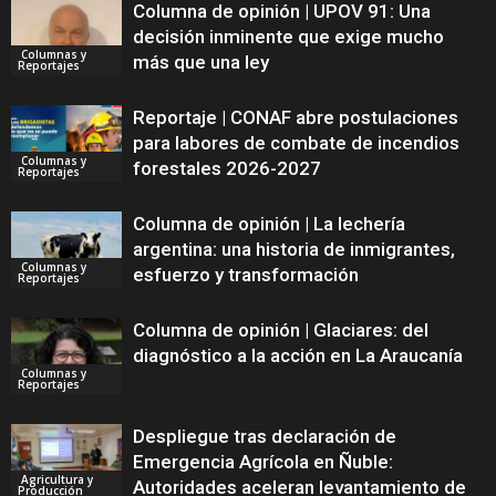
Columna de opinión | UPOV 91: Una
decisión inminente que exige mucho
Columnas y
más que una ley
Reportajes
Reportaje | CONAF abre postulaciones
para labores de combate de incendios
Columnas y
forestales 2026-2027
Reportajes
Columna de opinión | La lechería
argentina: una historia de inmigrantes,
Columnas y
esfuerzo y transformación
Reportajes
Columna de opinión | Glaciares: del
diagnóstico a la acción en La Araucanía
Columnas y
Reportajes
Despliegue tras declaración de
Emergencia Agrícola en Ñuble:
Agricultura y
Autoridades aceleran levantamiento de
Producción