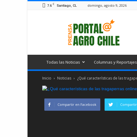
C
7.6
domingo, agosto 9, 2026
Santiago, CL
Portal
Agro
Chile
Todas las Noticias
Columnas y Reportajes
Inicio
Noticias
¿Qué características de las tragap
Compartir en Facebook
Compartir