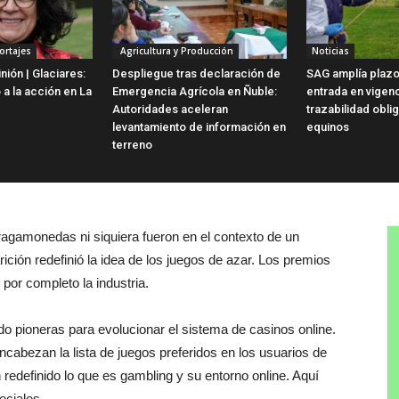
ortajes
Agricultura y Producción
Noticias
ión | Glaciares:
Despliegue tras declaración de
SAG amplía plazo
 a la acción en La
Emergencia Agrícola en Ñuble:
entrada en vigen
Autoridades aceleran
trazabilidad obli
levantamiento de información en
equinos
terreno
agamonedas ni siquiera fueron en el contexto de un
rición redefinió la idea de los juegos de azar. Los premios
 por completo la industria.
do pioneras para evolucionar el sistema de casinos online.
ncabezan la lista de juegos preferidos en los usuarios de
 redefinido lo que es gambling y su entorno online. Aquí
eciales.