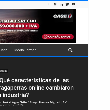
uario
Media Partner
oticias
Qué características de las
ragaperras online cambiaron
a industria?
r
Portal Agro Chile / Grupo Prensa Digital | E.V
-
oviembre 25, 2024