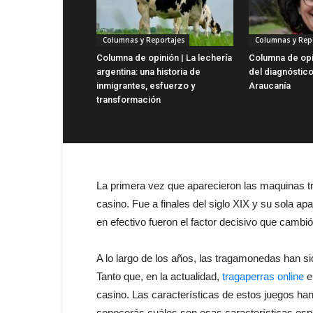
Columnas y Reportajes
Columnas y Rep
Columna de opinión | La lechería
Columna de opin
argentina: una historia de
del diagnóstico
inmigrantes, esfuerzo y
Araucanía
transformación
La primera vez que aparecieron las maquinas tr
casino. Fue a finales del siglo XIX y su sola apa
en efectivo fueron el factor decisivo que cambió
A lo largo de los años, las tragamonedas han si
Tanto que, en la actualidad,
tragaperras online
e
casino. Las características de estos juegos han
conocerás cuáles son esas características esp