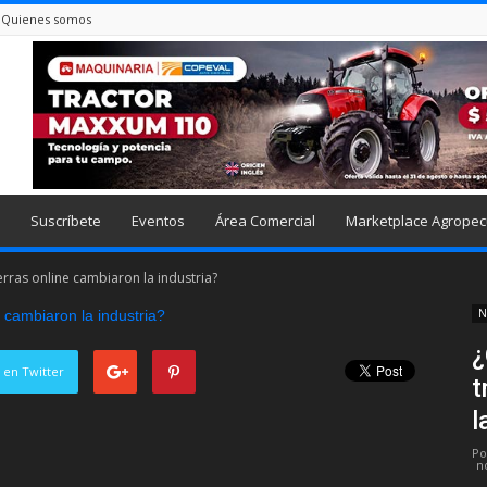
Quienes somos
Suscríbete
Eventos
Área Comercial
Marketplace Agropec
erras online cambiaron la industria?
N
¿
 en Twitter
t
l
Po
n