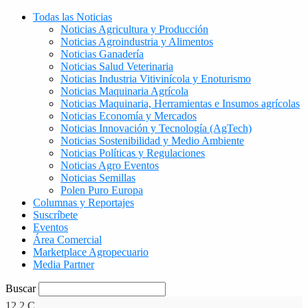
Todas las Noticias
Noticias Agricultura y Producción
Noticias Agroindustria y Alimentos
Noticias Ganadería
Noticias Salud Veterinaria
Noticias Industria Vitivinícola y Enoturismo
Noticias Maquinaria Agrícola
Noticias Maquinaria, Herramientas e Insumos agrícolas
Noticias Economía y Mercados
Noticias Innovación y Tecnología (AgTech)
Noticias Sostenibilidad y Medio Ambiente
Noticias Políticas y Regulaciones
Noticias Agro Eventos
Noticias Semillas
Polen Puro Europa
Columnas y Reportajes
Suscríbete
Eventos
Área Comercial
Marketplace Agropecuario
Media Partner
Buscar
12.2
C