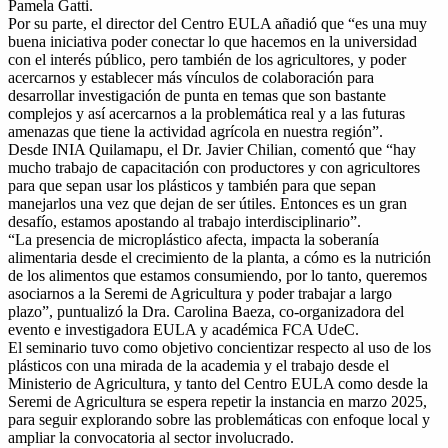
Pamela Gatti.
Por su parte, el director del Centro EULA añadió que “es una muy
buena iniciativa poder conectar lo que hacemos en la universidad
con el interés público, pero también de los agricultores, y poder
acercarnos y establecer más vínculos de colaboración para
desarrollar investigación de punta en temas que son bastante
complejos y así acercarnos a la problemática real y a las futuras
amenazas que tiene la actividad agrícola en nuestra región”.
Desde INIA Quilamapu, el Dr. Javier Chilian, comentó que “hay
mucho trabajo de capacitación con productores y con agricultores
para que sepan usar los plásticos y también para que sepan
manejarlos una vez que dejan de ser útiles. Entonces es un gran
desafío, estamos apostando al trabajo interdisciplinario”.
“La presencia de microplástico afecta, impacta la soberanía
alimentaria desde el crecimiento de la planta, a cómo es la nutrición
de los alimentos que estamos consumiendo, por lo tanto, queremos
asociarnos a la Seremi de Agricultura y poder trabajar a largo
plazo”, puntualizó la Dra. Carolina Baeza, co-organizadora del
evento e investigadora EULA y académica FCA UdeC.
El seminario tuvo como objetivo concientizar respecto al uso de los
plásticos con una mirada de la academia y el trabajo desde el
Ministerio de Agricultura, y tanto del Centro EULA como desde la
Seremi de Agricultura se espera repetir la instancia en marzo 2025,
para seguir explorando sobre las problemáticas con enfoque local y
ampliar la convocatoria al sector involucrado.