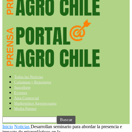
Todas las Noticias
Columnas y Reportajes
Suscríbete
Eventos
Área Comercial
Marketplace Agropecuario
Media Partner
Inicio
Noticias
Desarrollan seminario para abordar la presencia e
impacto de microplásticos en la...