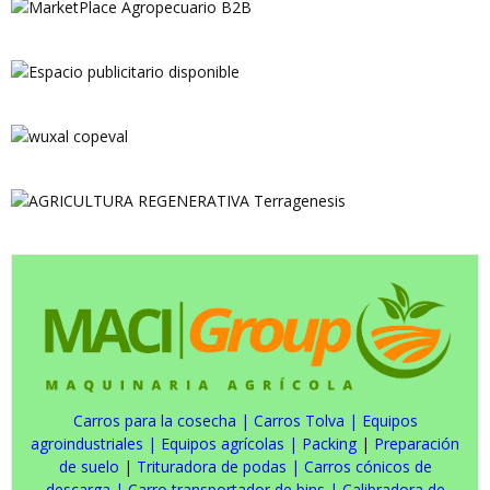
Carros para la cosecha
|
Carros Tolva
|
Equipos
agroindustriales
|
Equipos agrícolas
|
Packing
|
Preparación
de suelo
|
Trituradora de podas
|
Carros cónicos de
descarga
|
Carro transportador de bins
|
Calibradora de