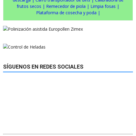
frutos secos
|
Remecedor de piola
|
Limpia fosas
|
Plataforma de cosecha y poda
|
SÍGUENOS EN REDES SOCIALES