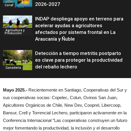
2026-2027
Conaf
INDAP despliega apoyo en terreno para
acelerar ayudas a agricultores
Agricultura y
afectados por sistema frontal en La
Producción
Araucanía y Ñuble
Detección a tiempo metritis postparto
es clave para proteger la productividad
del rebaño lechero
Ganadería
Mayo 2025.-
Recientemente en Santiago, Cooperativas del Sur y
sus cooperativas socias: Copelec, Colun, Ovinos San Juan,
Apicultores Orgánicos de Chile, New Dev, Cooprel, Libercoop,
Bansur, Crell y Torrencial Lechero, participaron activamente en la
Conferencia Internacional “Las cooperativas construyen un futuro
mejor fomentando la productividad, la inclusión y el desarrollo