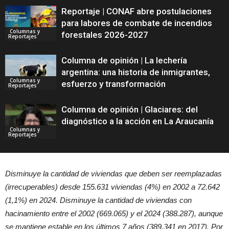
Reportaje | CONAF abre postulaciones
para labores de combate de incendios
Columnas y
forestales 2026-2027
Reportajes
Columna de opinión | La lechería
argentina: una historia de inmigrantes,
Columnas y
esfuerzo y transformación
Reportajes
Columna de opinión | Glaciares: del
diagnóstico a la acción en La Araucanía
Columnas y
Reportajes
Disminuye la cantidad de viviendas que deben ser reemplazadas
(irrecuperables) desde 155.631 viviendas (4%) en 2002 a 72.642
(1,1%) en 2024. Disminuye la cantidad de viviendas con
hacinamiento entre el 2002 (669.065) y el 2024 (388.287), aunque
se mantiene estable en los últimos 7 años (389.341 en 2017). Por