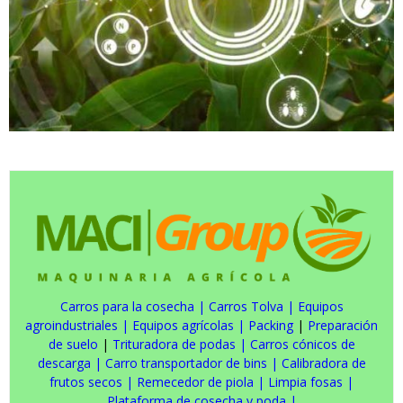
Carros para la cosecha
|
Carros Tolva
|
Equipos
agroindustriales
|
Equipos agrícolas
|
Packing
|
Preparación
de suelo
|
Trituradora de podas
|
Carros cónicos de
descarga
|
Carro transportador de bins
|
Calibradora de
frutos secos
|
Remecedor de piola
|
Limpia fosas
|
Plataforma de cosecha y poda
|