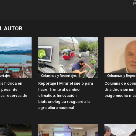
j
L AUTOR
ortajes
Columnas y Reportajes
Columnas y Report
is hídrica en
Reportaje | Mirar el suelo para
Columna de opini
a pesar de
hacer frente al cambio
Una decisión inm
las reservas de
climático: Innovación
exige mucho más
biotecnológica resguarda la
agricultura nacional