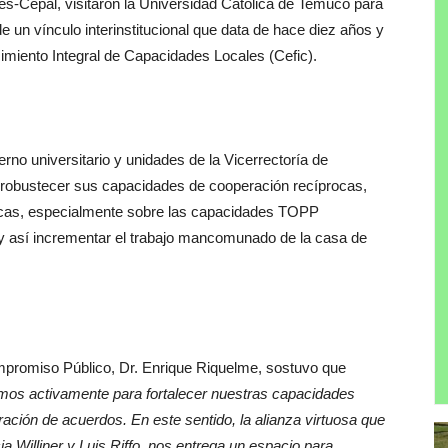
Ilpes-Cepal, visitaron la Universidad Católica de Temuco para
de un vínculo interinstitucional que data de hace diez años y
cimiento Integral de Capacidades Locales (Cefic).
ierno universitario y unidades de la Vicerrectoría de
robustecer sus capacidades de cooperación recíprocas,
icas, especialmente sobre las capacidades TOPP
) y así incrementar el trabajo mancomunado de la casa de
ompromiso Público, Dr. Enrique Riquelme, sostuvo que
mos activamente para fortalecer nuestras capacidades
ración de acuerdos. En este sentido, la alianza virtuosa que
a Williner y Luis Riffo, nos entrega un espacio para