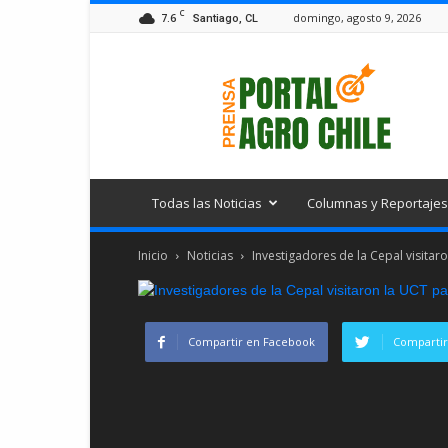
C
7.6
domingo, agosto 9, 2026
Santiago, CL
Portal
Agro
Chile
Todas las Noticias
Columnas y Reportajes
Inicio
Noticias
Investigadores de la Cepal visitar
Compartir en Facebook
Compartir