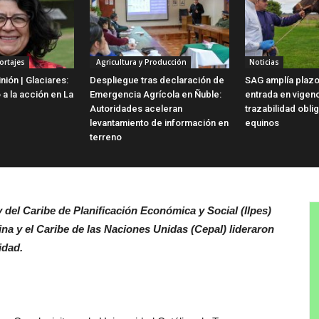
ortajes
Agricultura y Producción
Noticias
ión | Glaciares:
Despliegue tras declaración de
SAG amplía plazo
 a la acción en La
Emergencia Agrícola en Ñuble:
entrada en vigen
Autoridades aceleran
trazabilidad obli
levantamiento de información en
equinos
terreno
 del Caribe de Planificación Económica y Social (Ilpes)
a y el Caribe de las Naciones Unidas (Cepal) lideraron
idad.