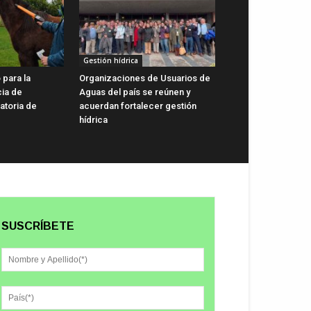
Gestión hídrica
 para la
Organizaciones de Usuarios de
cia de
Aguas del país se reúnen y
gatoria de
acuerdan fortalecer gestión
hídrica
SUSCRÍBETE