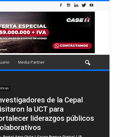
uario
Media Partner
oticias
nvestigadores de la Cepal
isitaron la UCT para
ortalecer liderazgos públicos
olaborativos
r
Portal Agro Chile | Grupo Prensa Digital | JP
-