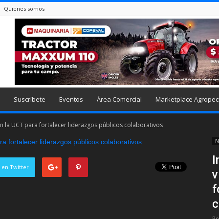
Quienes somos
Suscríbete
Eventos
Área Comercial
Marketplace Agropec
on la UCT para fortalecer liderazgos públicos colaborativos
N
I
 en Twitter
v
f
c
Po