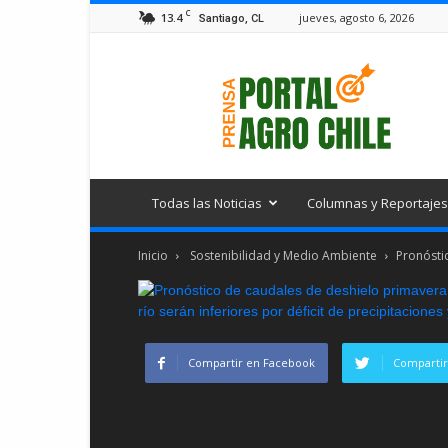
C
13.4
jueves, agosto 6, 2026
Santiago, CL
Portal
Agro
Chile
Todas las Noticias
Columnas y Reportajes
Inicio
Sostenibilidad y Medio Ambiente
Pronósti
Compartir en Facebook
Compartir