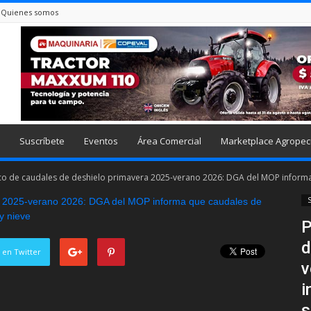
Quienes somos
Suscríbete
Eventos
Área Comercial
Marketplace Agropec
co de caudales de deshielo primavera 2025-verano 2026: DGA del MOP informa.
S
P
d
 en Twitter
v
i
s