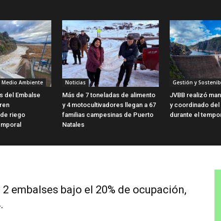
y Medio Ambiente
Noticias
Gestión y Sostenib
as del Embalse
Más de 7 toneladas de alimento
JVBB realizó man
ren
y 4 motocultivadores llegan a 67
y coordinado del
 de riego
familias campesinas de Puerto
durante el tempo
emporal
Natales
 2 embalses bajo el 20% de ocupación,
.