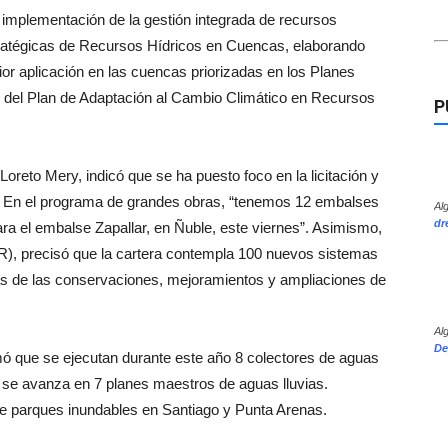
a implementación de la gestión integrada de recursos
tratégicas de Recursos Hídricos en Cuencas, elaborando
ior aplicación en las cuencas priorizadas en los Planes
 del Plan de Adaptación al Cambio Climático en Recursos
P
Loreto Mery, indicó que se ha puesto foco en la licitación y
s. En el programa de grandes obras, “tenemos 12 embalses
Al
dr
ra el embalse Zapallar, en Ñuble, este viernes”. Asimismo,
SR), precisó que la cartera contempla 100 nuevos sistemas
s de las conservaciones, mejoramientos y ampliaciones de
Al
De
ó que se ejecutan durante este año 8 colectores de aguas
l y se avanza en 7 planes maestros de aguas lluvias.
de parques inundables en Santiago y Punta Arenas.