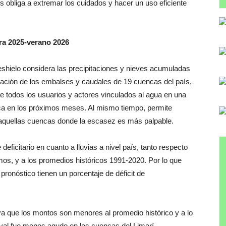
s obliga a extremar los cuidados y hacer un uso eficiente
ra 2025-verano 2026
eshielo considera las precipitaciones y nieves acumuladas
tuación de los embalses y caudales de 19 cuencas del país,
e todos los usuarios y actores vinculados al agua en una
ica en los próximos meses. Al mismo tiempo, permite
ar aquellas cuencas donde la escasez es más palpable.
eficitario en cuanto a lluvias a nivel país, tanto respecto
os, y a los promedios históricos 1991-2020. Por lo que
pronóstico tienen un porcentaje de déficit de
a que los montos son menores al promedio histórico y a lo
ival fue menos agudo en las cuencas del Limarí,