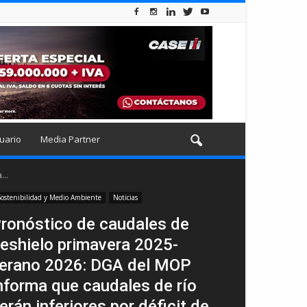
uario
Media Partner
..
ostenibilidad y Medio Ambiente
Noticias
ronóstico de caudales de
eshielo primavera 2025-
erano 2026: DGA del MOP
nforma que caudales de río
erán inferiores por déficit de