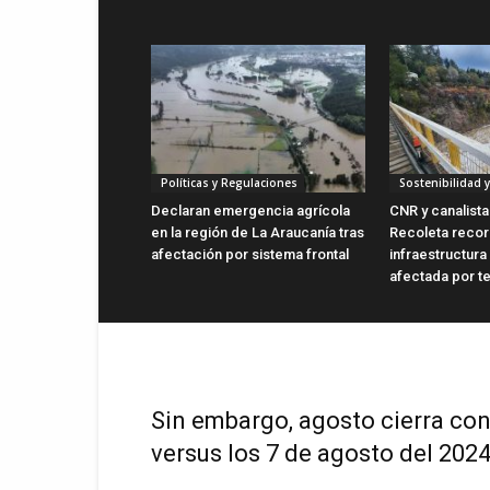
Políticas y Regulaciones
Sostenibilidad 
Declaran emergencia agrícola
CNR y canalist
en la región de La Araucanía tras
Recoleta recor
afectación por sistema frontal
infraestructura
afectada por t
Sin embargo, agosto cierra con
versus los 7 de agosto del 2024