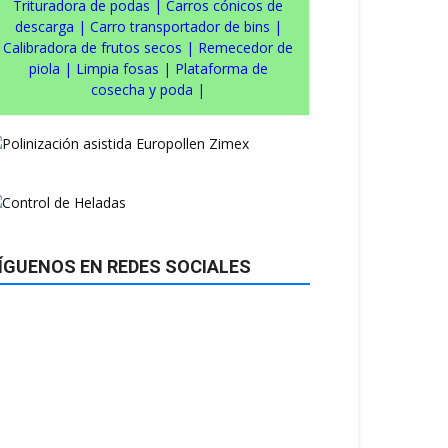
Trituradora de podas
|
Carros cónicos de
descarga
|
Carro transportador de bins
|
Calibradora de frutos secos
|
Remecedor de
piola
|
Limpia fosas
|
Plataforma de
cosecha y poda
|
ÍGUENOS EN REDES SOCIALES