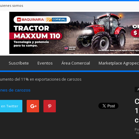
uienes somos
Suscríbete
Eventos
Área Comercial
Marketplace Agropec
aumento del 11% en exportaciones de carozos
A
C
 en Twitter
1
c
Po
n