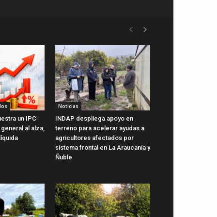
dos
Noticias
uestra un IPC
INDAP despliega apoyo en
general al alza,
terreno para acelerar ayudas a
líquida
agricultores afectados por
sistema frontal en La Araucanía y
Ñuble