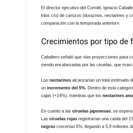
El director ejecutivo del Comité, Ignacio Caball
kilos c/u) de carozos (duraznos, nectarines y 
comparación con la temporada anterior».
Crecimientos por tipo de 
Caballero señaló que «las proyecciones para ca
siendo encabezadas por las ciruelas, que mar
Los
nectarines
alcanzarían un total estimado de
un
incremento del 5%
. Dentro de esta categor
cajas (+14%), mientras que los
nectarines ama
En cuanto a las
ciruelas japonesas
, se espera
Las
ciruelas rojas
registrarían una caída del 1
negras
crecerían 5%, llegando a 5,9 millones d