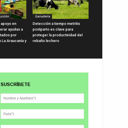
ucción
Ganadería
 apoyo en
Detección a tiempo metritis
lerar ayudas a
postparto es clave para
ctados por
proteger la productividad del
n La Araucanía y
rebaño lechero
SUSCRÍBETE