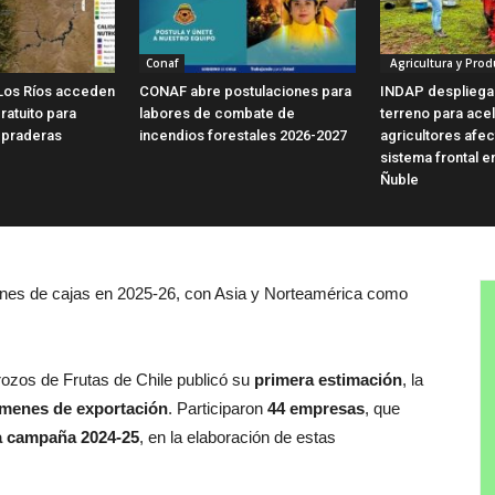
Conaf
Agricultura y Prod
Los Ríos acceden
CONAF abre postulaciones para
INDAP despliega
ratuito para
labores de combate de
terreno para ace
 praderas
incendios forestales 2026-2027
agricultores afe
sistema frontal e
Ñuble
ones de cajas en 2025-26, con Asia y Norteamérica como
ozos de Frutas de Chile publicó su
primera estimación
, la
úmenes de exportación
. Participaron
44 empresas
, que
la campaña 2024-25
, en la elaboración de estas