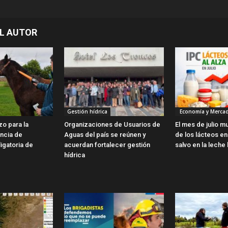
L AUTOR
Gestión hídrica
Economía y Merca
zo para la
Organizaciones de Usuarios de
El mes de julio m
encia de
Aguas del país se reúnen y
de los lácteos en 
ligatoria de
acuerdan fortalecer gestión
salvo en la leche 
hídrica