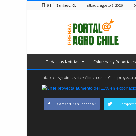
C
6.1
sábado, agosto 8, 2026
Q
Santiago, CL
Portal
Agro
Chile
Todas las Noticias
Columnas y Reportajes
Inicio
Agroindustria y Alimentos
Chile proyecta 
Compartir en Facebook
Compartir