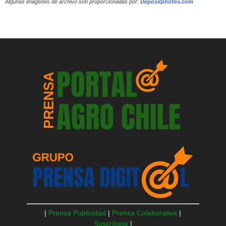
Algunas imágenes de archivo son proporcionadas por:
Depositphotos.com
|
Prensa Publicidad
|
Prensa Colaborativa
|
Suscríbete
|