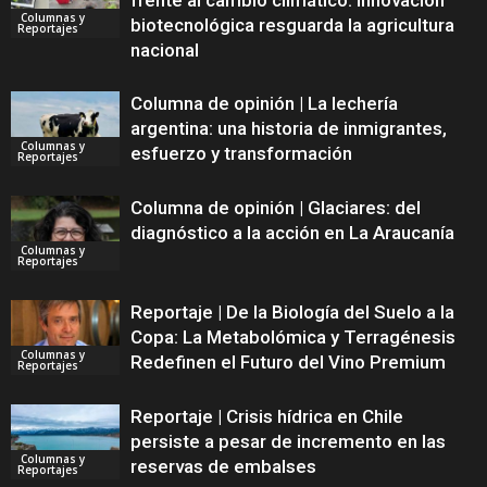
frente al cambio climático: Innovación
Columnas y
biotecnológica resguarda la agricultura
Reportajes
nacional
Columna de opinión | La lechería
argentina: una historia de inmigrantes,
Columnas y
esfuerzo y transformación
Reportajes
Columna de opinión | Glaciares: del
diagnóstico a la acción en La Araucanía
Columnas y
Reportajes
Reportaje | De la Biología del Suelo a la
Copa: La Metabolómica y Terragénesis
Columnas y
Redefinen el Futuro del Vino Premium
Reportajes
Reportaje | Crisis hídrica en Chile
persiste a pesar de incremento en las
Columnas y
reservas de embalses
Reportajes