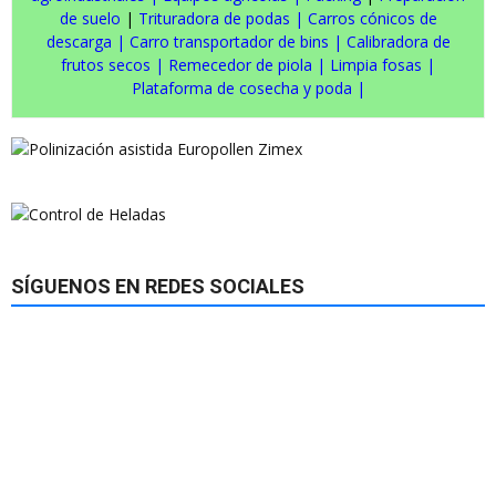
de suelo
|
Trituradora de podas
|
Carros cónicos de
descarga
|
Carro transportador de bins
|
Calibradora de
frutos secos
|
Remecedor de piola
|
Limpia fosas
|
Plataforma de cosecha y poda
|
SÍGUENOS EN REDES SOCIALES