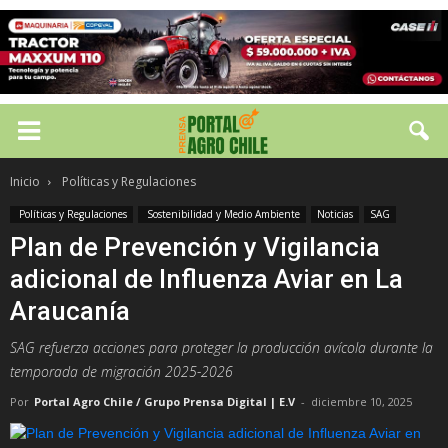
Inicio
Políticas y Regulaciones
Políticas y Regulaciones
Sostenibilidad y Medio Ambiente
Noticias
SAG
Plan de Prevención y Vigilancia
adicional de Influenza Aviar en La
Araucanía
SAG refuerza acciones para proteger la producción avícola durante la
temporada de migración 2025-2026
Por
Portal Agro Chile / Grupo Prensa Digital | E.V
-
diciembre 10, 2025