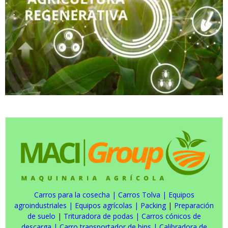
Carros para la cosecha
|
Carros Tolva
|
Equipos
agroindustriales
|
Equipos agrícolas
|
Packing
|
Preparación
de suelo
|
Trituradora de podas
|
Carros cónicos de
descarga
|
Carro transportador de bins
|
Calibradora de