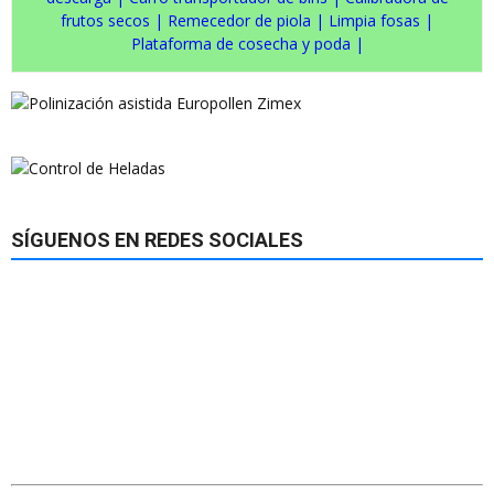
frutos secos
|
Remecedor de piola
|
Limpia fosas
|
Plataforma de cosecha y poda
|
SÍGUENOS EN REDES SOCIALES