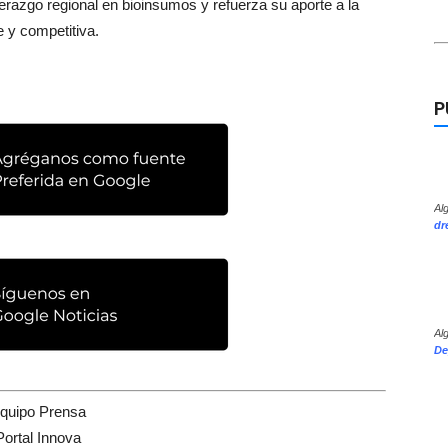
derazgo regional en bioinsumos y refuerza su aporte a la
e y competitiva.
P
Al
dr
Al
De
quipo Prensa
Portal Innova