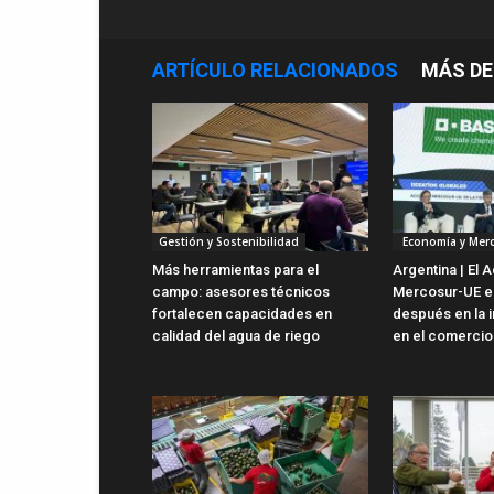
ARTÍCULO RELACIONADOS
MÁS DE
Gestión y Sostenibilidad
Economía y Mer
Más herramientas para el
Argentina | El 
campo: asesores técnicos
Mercosur-UE es
fortalecen capacidades en
después en la i
calidad del agua de riego
en el comercio 