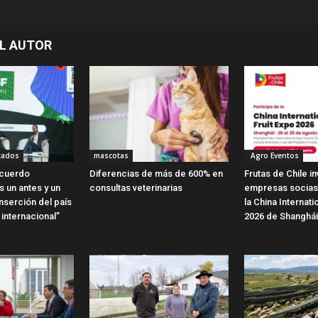
L AUTOR
cados
mascotas
Agro Eventos
Acuerdo
Diferencias de más de 600% en
Frutas de Chile in
 un antes y un
consultas veterinarias
empresas socias 
nserción del país
la China Internati
internacional”
2026 de Shanghái