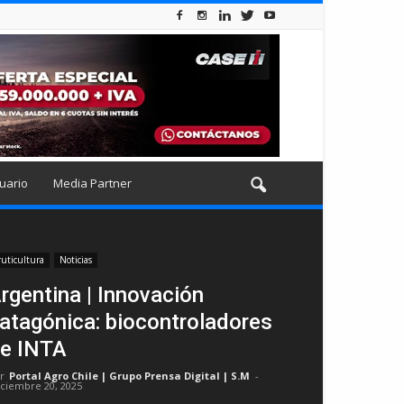
uario
Media Partner
ruticultura
Noticias
rgentina | Innovación
atagónica: biocontroladores
e INTA
r
Portal Agro Chile | Grupo Prensa Digital | S.M
-
iciembre 20, 2025