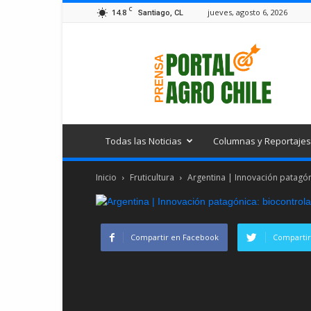
C
14.8
jueves, agosto 6, 2026
Santiago, CL
Portal
Agro
Chile
Todas las Noticias
Columnas y Reportajes
Inicio
Fruticultura
Argentina | Innovación patagó
Compartir en Facebook
Compartir