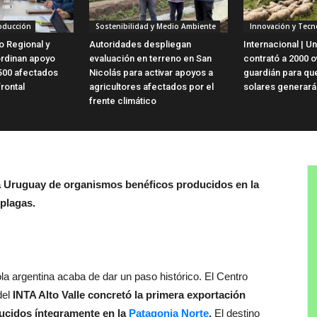
roducción
Sostenibilidad y Medio Ambiente
Innovación y Tecn
o Regional y
Autoridades despliegan
Internacional | Un
ordinan apoyo
evaluación en terreno en San
contrató a 2000 o
500 afectados
Nicolás para activar apoyos a
guardián para qu
frontal
agricultores afectados por el
solares generará
frente climático
 a Uruguay de organismos benéficos producidos en la
 plagas.
ola argentina acaba de dar un paso histórico. El Centro
del
INTA Alto Valle concretó la primera exportación
ucidos íntegramente en la
Patagonia Norte
.
El destino