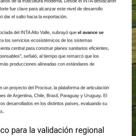
safíos de la fruticultura moderna. Desde el INTA destacaron
rte fue clave para alcanzar este nivel de desarrollo
ó dar el salto hacia la exportación.
sociada del INTA Alto Valle, subrayó que
el avance se
za los servicios ecosistémicos de los sistemas
nta central para construir planes sanitarios eficientes,
onsables”, señaló, al tiempo que remarcó que los
más producciones alineadas con estándares de
 un proyecto del Procisur, la plataforma de articulación
nes de Argentina, Chile, Brasil, Paraguay y Uruguay. El
os desarrollados en los distintos países, evaluando su
s.
co para la validación regional