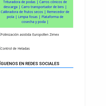
Trituradora de podas
|
Carros cónicos de
descarga
|
Carro transportador de bins
|
Calibradora de frutos secos
|
Remecedor de
piola
|
Limpia fosas
|
Plataforma de
cosecha y poda
|
ÍGUENOS EN REDES SOCIALES