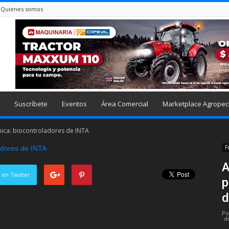
Quienes somos
Suscríbete
Eventos
Área Comercial
Marketplace Agropec
nica: biocontroladores de INTA
F
A
 en Twitter
p
d
Po
d