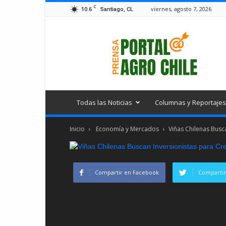
C
10.6
viernes, agosto 7, 2026
Santiago, CL
Portal
Agro
Chile
Todas las Noticias
Columnas y Reportajes
Inicio
Economía y Mercados
Viñas Chilenas Busc
Compartir en Facebook
Compartir