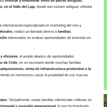
ara
vinificar y embotellar vinos de parras antiguas
,
, en el Valle del Laja
, donde aún existen antiguos viñedos
ma internacional especializada en marketing del vino y
Morales
, realizó un llamado directo a
familias
rsión
interesados en evaluar oportunidades de inversión en
y eficiente
, el amplio abanico de oportunidades
las de Chile
, en un escenario donde muchas familias
 adquisiciones, venta de infraestructura productiva o la
niendo en numerosos casos la propiedad de sus marcas.
ales
: “Actualmente, varias familias vitivinícolas chilenas se
trimonial y sucesión generacional
, lo que ha impulsado