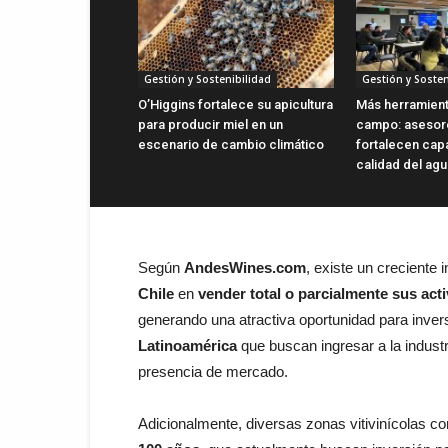
Gestión y Sostenibilidad
Gestión y Sosten
O’Higgins fortalece su apicultura
Más herramient
para producir miel en un
campo: asesor
escenario de cambio climático
fortalecen cap
calidad del ag
Según
AndesWines.com
, existe un creciente 
Chile
en
vender total o parcialmente sus act
generando una atractiva oportunidad para inver
Latinoamérica
que buscan ingresar a la industria
presencia de mercado.
Adicionalmente, diversas zonas vitivinícolas 