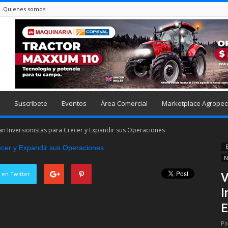
Quienes somos
Suscríbete
Eventos
Área Comercial
Marketplace Agropec
an Inversionistas para Crecer y Expandir sus Operaciones
E
N
 en Twitter
V
I
E
Po