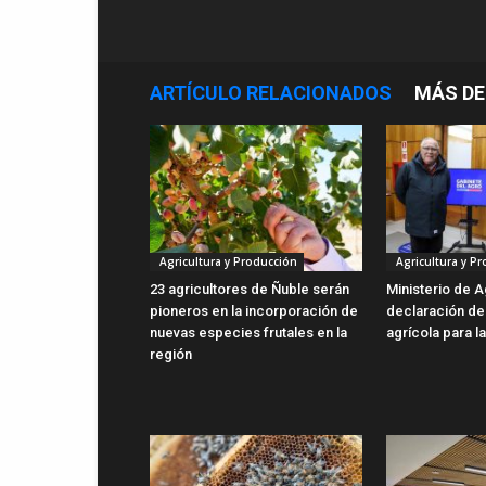
ARTÍCULO RELACIONADOS
MÁS DE
Agricultura y Producción
Agricultura y P
23 agricultores de Ñuble serán
Ministerio de A
pioneros en la incorporación de
declaración d
nuevas especies frutales en la
agrícola para l
región