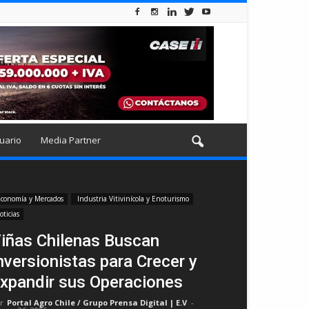
uario
Media Partner
conomía y Mercados
Industria Vitivinícola y Enoturismo
oticias
iñas Chilenas Buscan
nversionistas para Crecer y
xpandir sus Operaciones
r
Portal Agro Chile / Grupo Prensa Digital | E.V
-