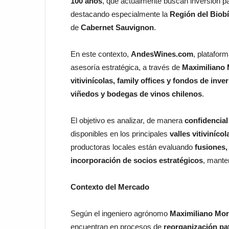
100 años
, que actualmente buscan inversión p
destacando especialmente la
Región del Biobío
de
Cabernet Sauvignon
.
En este contexto,
AndesWines.com
, platafor
asesoría estratégica, a través de
Maximiliano 
vitivinícolas, family offices y fondos de inve
viñedos y bodegas de vinos chilenos
.
El objetivo es analizar, de manera
confidencial 
disponibles en los principales
valles vitiviníco
productoras locales están evaluando
fusiones,
incorporación de socios estratégicos
, mante
Contexto del Mercado
Según el ingeniero agrónomo
Maximiliano Mor
encuentran en procesos de
reorganización pa