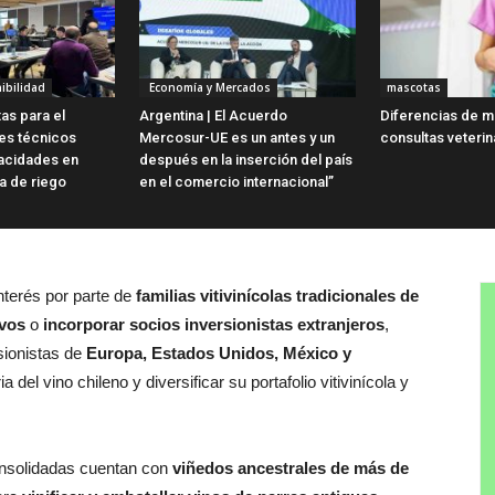
ibilidad
Economía y Mercados
mascotas
as para el
Argentina | El Acuerdo
Diferencias de m
es técnicos
Mercosur-UE es un antes y un
consultas veterin
acidades en
después en la inserción del país
ua de riego
en el comercio internacional”
interés por parte de
familias vitivinícolas tradicionales de
ivos
o
incorporar socios inversionistas extranjeros
,
sionistas de
Europa, Estados Unidos, México y
 del vino chileno y diversificar su portafolio vitivinícola y
consolidadas cuentan con
viñedos ancestrales de más de