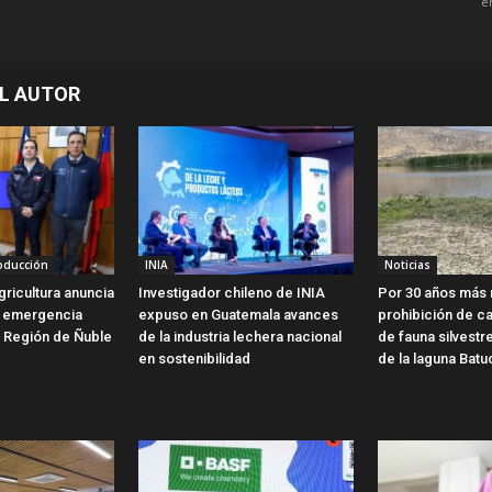
e
L AUTOR
roducción
INIA
Noticias
gricultura anuncia
Investigador chileno de INIA
Por 30 años más 
e emergencia
expuso en Guatemala avances
prohibición de c
a Región de Ñuble
de la industria lechera nacional
de fauna silvestr
en sostenibilidad
de la laguna Batu