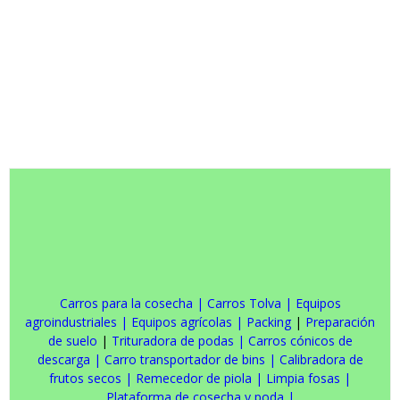
Carros para la cosecha
|
Carros Tolva
|
Equipos
agroindustriales
|
Equipos agrícolas
|
Packing
|
Preparación
de suelo
|
Trituradora de podas
|
Carros cónicos de
descarga
|
Carro transportador de bins
|
Calibradora de
frutos secos
|
Remecedor de piola
|
Limpia fosas
|
Plataforma de cosecha y poda
|