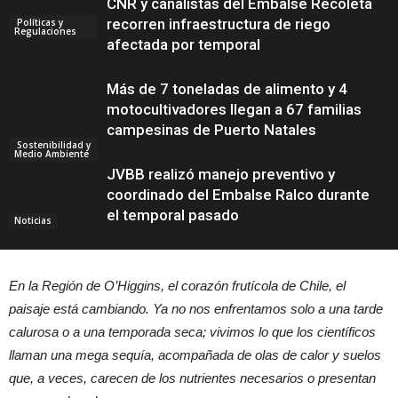
CNR y canalistas del Embalse Recoleta
recorren infraestructura de riego
Políticas y
Regulaciones
afectada por temporal
Más de 7 toneladas de alimento y 4
motocultivadores llegan a 67 familias
campesinas de Puerto Natales
Sostenibilidad y
Medio Ambiente
JVBB realizó manejo preventivo y
coordinado del Embalse Ralco durante
el temporal pasado
Noticias
En la Región de O’Higgins, el corazón frutícola de Chile, el
Gestión y
Sostenibilidad
paisaje está cambiando. Ya no nos enfrentamos solo a una tarde
calurosa o a una temporada seca; vivimos lo que los científicos
llaman una mega sequía, acompañada de olas de calor y suelos
que, a veces, carecen de los nutrientes necesarios o presentan