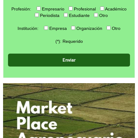
Profesión:
Empresario
Profesional
Académico
Periodista
Estudiante
Otro
Institución:
Empresa
Organización
Otro
(*): Requerido