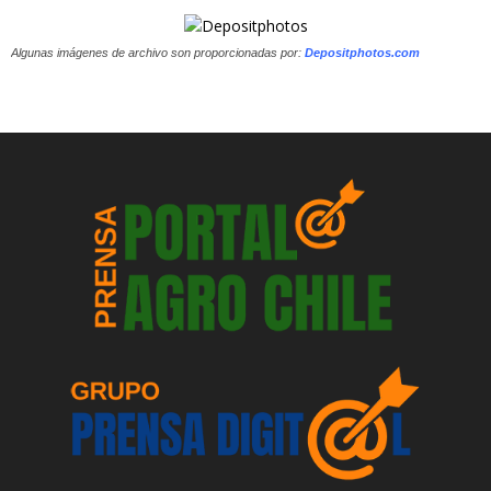
Algunas imágenes de archivo son proporcionadas por:
Depositphotos.com