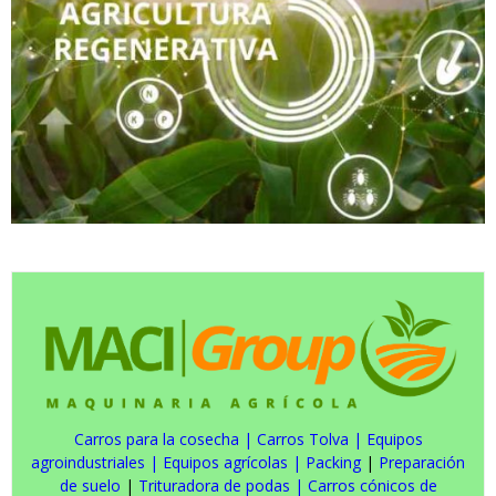
Carros para la cosecha
|
Carros Tolva
|
Equipos
agroindustriales
|
Equipos agrícolas
|
Packing
|
Preparación
de suelo
|
Trituradora de podas
|
Carros cónicos de