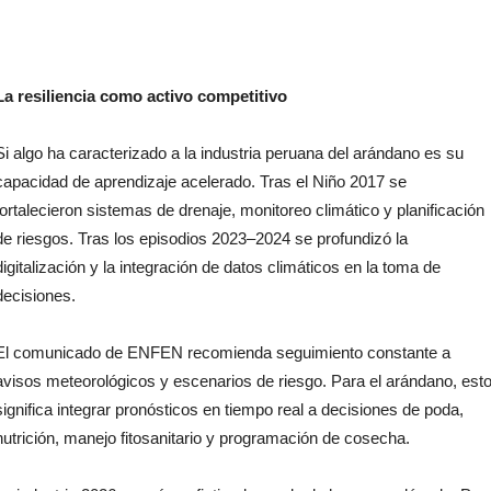
La resiliencia como activo competitivo
Si algo ha caracterizado a la industria peruana del arándano es su
capacidad de aprendizaje acelerado. Tras el Niño 2017 se
fortalecieron sistemas de drenaje, monitoreo climático y planificación
de riesgos. Tras los episodios 2023–2024 se profundizó la
digitalización y la integración de datos climáticos en la toma de
decisiones.
El comunicado de ENFEN recomienda seguimiento constante a
avisos meteorológicos y escenarios de riesgo. Para el arándano, est
significa integrar pronósticos en tiempo real a decisiones de poda,
nutrición, manejo fitosanitario y programación de cosecha.