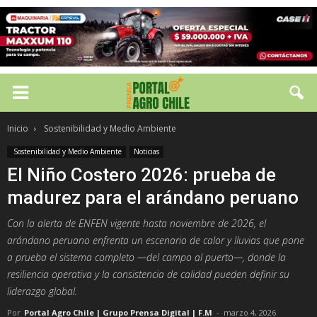
Inicio
Sostenibilidad y Medio Ambiente
Sostenibilidad y Medio Ambiente
Noticias
El Niño Costero 2026: prueba de
madurez para el arándano peruano
Con la alerta de ENFEN vigente hasta noviembre de 2026, el
arándano peruano enfrenta un escenario de calor y lluvias que pone
a prueba el sistema completo —del campo al puerto—, donde la
resiliencia operativa y la consistencia de calidad pueden definir su
liderazgo global.
Por
Portal Agro Chile | Grupo Prensa Digital | F.M
-
marzo 4, 2026