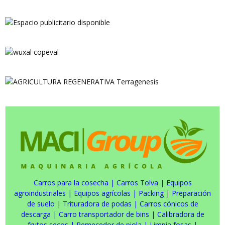
Carros para la cosecha
|
Carros Tolva
|
Equipos
agroindustriales
|
Equipos agrícolas
|
Packing
|
Preparación
de suelo
|
Trituradora de podas
|
Carros cónicos de
descarga
|
Carro transportador de bins
|
Calibradora de
frutos secos
|
Remecedor de piola
|
Limpia fosas
|