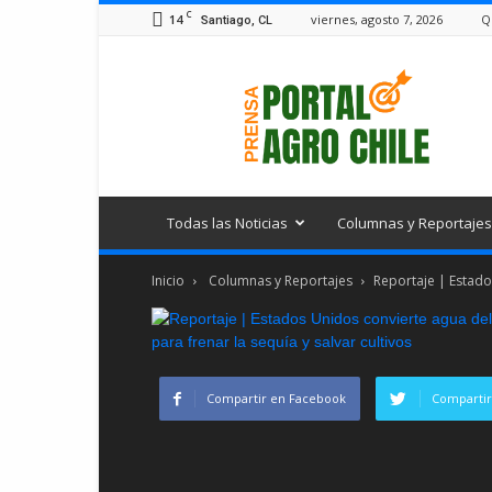
C
14
viernes, agosto 7, 2026
Q
Santiago, CL
Portal
Agro
Chile
Todas las Noticias
Columnas y Reportajes
Inicio
Columnas y Reportajes
Reportaje | Estado
Compartir en Facebook
Compartir