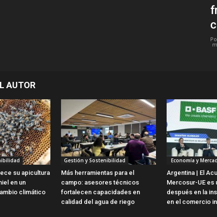
f
c
Po
m
L AUTOR
ibilidad
Gestión y Sostenibilidad
Economía y Merca
lece su apicultura
Más herramientas para el
Argentina | El Ac
iel en un
campo: asesores técnicos
Mercosur-UE es u
ambio climático
fortalecen capacidades en
después en la ins
calidad del agua de riego
en el comercio in