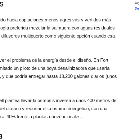
s
Al
De
jando hacia captaciones menos agresivas y vertidos más
ogía preferida mezclar la salmuera con aguas residuales
s difusores multipuerto como siguiente opción cuando esa
er el problema de la energía desde el diseño. En Fort
mitado un piloto de una boya desalinizadora que usaría
ra, y que podría entregar hasta 13.200 galones diarios (unos
 plantea llevar la ósmosis inversa a unos 400 metros de
 del océano y recortar el consumo energético, con una
o al 40% frente a plantas convencionales.
a