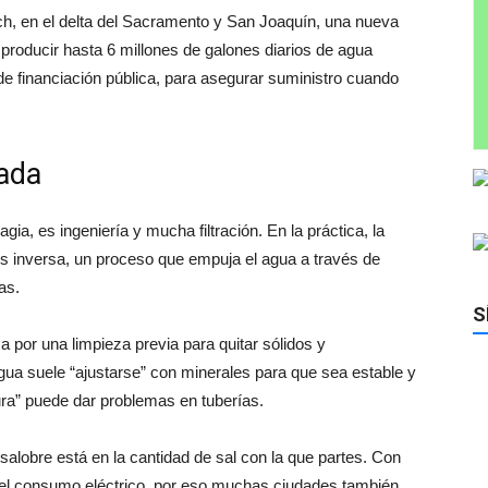
och, en el delta del Sacramento y San Joaquín, una nueva
producir hasta 6 millones de galones diarios de agua
 de financiación pública, para asegurar suministro cuando
cada
a, es ingeniería y mucha filtración. En la práctica, la
s inversa, un proceso que empuja el agua a través de
as.
S
 por una limpieza previa para quitar sólidos y
ua suele “ajustarse” con minerales para que sea estable y
ra” puede dar problemas en tuberías.
salobre está en la cantidad de sal con la que partes. Con
a el consumo eléctrico, por eso muchas ciudades también