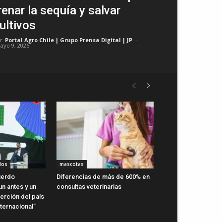
renar la sequía y salvar
ultivos
r
Portal Agro Chile | Grupo Prensa Digital | JP
-
ayo 9, 2026
dos
mascotas
uerdo
Diferencias de más de 600% en
n antes y un
consultas veterinarias
erción del país
ternacional”