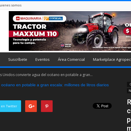
uienes somos
Suscríbete
Eventos
Área Comercial
Marketplace Agropec
s Unidos convierte agua del océano en potable a gran...
C
N
R
 en Twitter
c
p
m