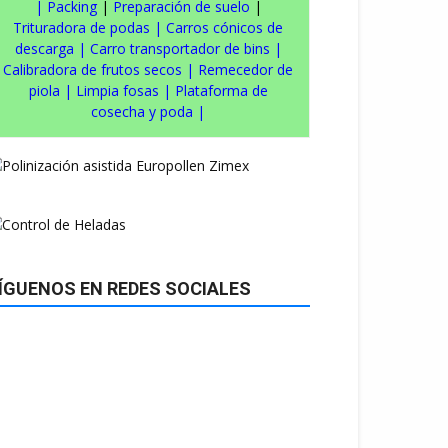
|
Packing
|
Preparación de suelo
|
Trituradora de podas
|
Carros cónicos de
descarga
|
Carro transportador de bins
|
Calibradora de frutos secos
|
Remecedor de
piola
|
Limpia fosas
|
Plataforma de
cosecha y poda
|
ÍGUENOS EN REDES SOCIALES