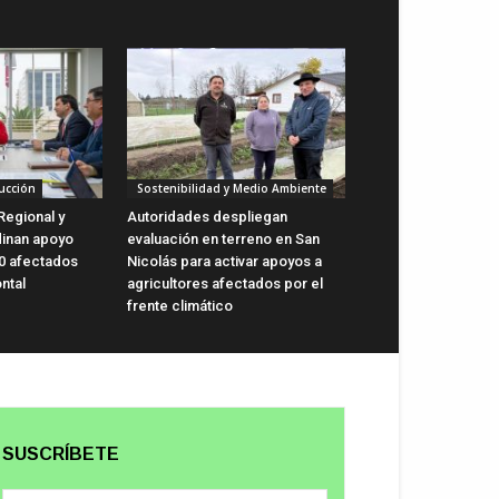
ucción
Sostenibilidad y Medio Ambiente
Regional y
Autoridades despliegan
dinan apoyo
evaluación en terreno en San
0 afectados
Nicolás para activar apoyos a
ntal
agricultores afectados por el
frente climático
SUSCRÍBETE